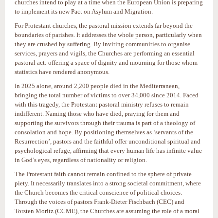
churches intend to play at a time when the European Union is preparing
to implement its new Pact on Asylum and Migration.
For Protestant churches, the pastoral mission extends far beyond the
boundaries of parishes. It addresses the whole person, particularly when
they are crushed by suffering. By inviting communities to organise
services, prayers and vigils, the Churches are performing an essential
pastoral act: offering a space of dignity and mourning for those whom
statistics have rendered anonymous.
In 2025 alone, around 2,200 people died in the Mediterranean,
bringing the total number of victims to over 34,000 since 2014. Faced
with this tragedy, the Protestant pastoral ministry refuses to remain
indifferent. Naming those who have died, praying for them and
supporting the survivors through their trauma is part of a theology of
consolation and hope. By positioning themselves as ‘servants of the
Resurrection’, pastors and the faithful offer unconditional spiritual and
psychological refuge, affirming that every human life has infinite value
in God’s eyes, regardless of nationality or religion.
The Protestant faith cannot remain confined to the sphere of private
piety. It necessarily translates into a strong societal commitment, where
the Church becomes the critical conscience of political choices.
Through the voices of pastors Frank-Dieter Fischbach (CEC) and
Torsten Moritz (CCME), the Churches are assuming the role of a moral