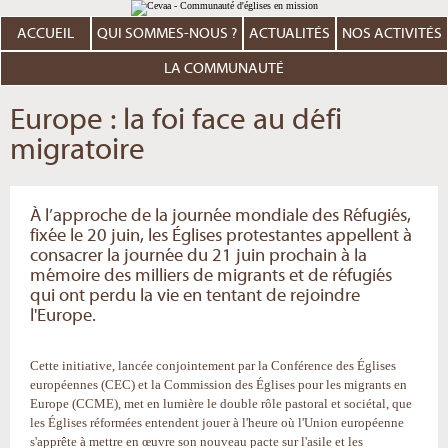
Aller
Outils
au
personnels
contenu.
ACCUEIL
QUI SOMMES-NOUS ?
ACTUALITÉS
NOS ACTIVITÉS
|
Aller
à
LA COMMUNAUTÉ
la
navigation
Europe : la foi face au défi
migratoire
À l’approche de la journée mondiale des Réfugiés,
fixée le 20 juin, les Églises protestantes appellent à
consacrer la journée du 21 juin prochain à la
mémoire des milliers de migrants et de réfugiés
qui ont perdu la vie en tentant de rejoindre
l'Europe.
Cette initiative, lancée conjointement par la Conférence des Églises
européennes (CEC) et la Commission des Églises pour les migrants en
Europe (CCME), met en lumière le double rôle pastoral et sociétal, que
les Églises réformées entendent jouer à l'heure où l'Union européenne
s'apprête à mettre en œuvre son nouveau pacte sur l'asile et les