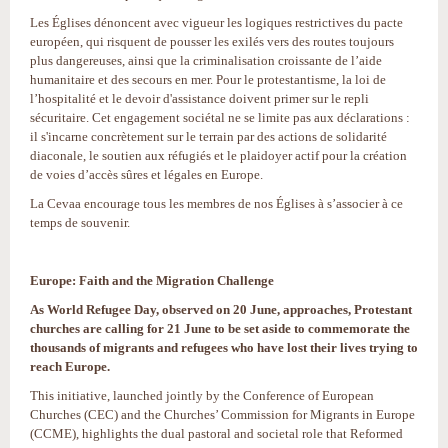
Les Églises dénoncent avec vigueur les logiques restrictives du pacte
européen, qui risquent de pousser les exilés vers des routes toujours
plus dangereuses, ainsi que la criminalisation croissante de l’aide
humanitaire et des secours en mer. Pour le protestantisme, la loi de
l’hospitalité et le devoir d'assistance doivent primer sur le repli
sécuritaire. Cet engagement sociétal ne se limite pas aux déclarations :
il s'incarne concrètement sur le terrain par des actions de solidarité
diaconale, le soutien aux réfugiés et le plaidoyer actif pour la création
de voies d’accès sûres et légales en Europe.
La Cevaa encourage tous les membres de nos Églises à s’associer à ce
temps de souvenir.
Europe: Faith and the Migration Challenge
As World Refugee Day, observed on 20 June, approaches, Protestant
churches are calling for 21 June to be set aside to commemorate the
thousands of migrants and refugees who have lost their lives trying to
reach Europe.
This initiative, launched jointly by the Conference of European
Churches (CEC) and the Churches’ Commission for Migrants in Europe
(CCME), highlights the dual pastoral and societal role that Reformed