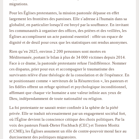
migrations.
Pour les Églises protestantes, la mission pastorale dépasse en effet
largement les frontières des paroisses. Elle s’adresse à l'humain dans sa
globalité, en particulier lorsqu'il est broyé par la souffrance. En invitant
les communautés à organiser des offices, des prières et des veillées, les
Églises accomplissent un acte pastoral essentiel : offrir un espace de
dignité et de deuil pour ceux que les statistiques ont rendus anonymes.
Rien qu’en 2025, environ 2 200 personnes sont mortes en
Méditerranée, portant le bilan à plus de 34 000 victimes depuis 2014.
Face à ce drame, la pastorale protestante refuse l'indifférence. Nommer
ces disparus, prier pour eux et accompagner le traumatisme des
survivants relève d'une théologie de la consolation et de l'espérance. En
se positionnant comme « serviteurs de la Résurrection », les pasteurs et
les fidèles offrent un refuge spirituel et psychologique inconditionnel,
affirmant que chaque vie humaine a une valeur infinie aux yeux de
Dieu, indépendamment de toute nationalité ou religion.
La foi protestante ne saurait rester confinée à la sphère de la piété
privée. Elle se traduit nécessairement par un engagement sociétal fort,
où l'Église devient la conscience critique des choix politiques. Par la
voix des pasteurs Frank-Dieter Fischbach (CEC) et Torsten Moritz
(CCME), les Églises assument un rôle de contre-pouvoir moral face au
durcissement des politiques migratoires.