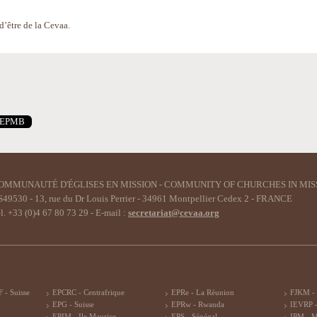
d’être de la Cevaa.
EPMB
OMMUNAUTÉ D'ÉGLISES EN MISSION - COMMUNITY OF CHURCHES IN MIS
49530 - 13, rue du Dr Louis Perrier - 34961 Montpellier Cedex 2 - FRANCE
l. +33 (0)4 67 80 73 29 - E-mail :
secretariat@cevaa.org
 - Suisse
EPCRC - Centrafrique
EPRe - La Réunion
FJKM -
EPG - Suisse
EPRw - Rwanda
IEVRP -
EPIM - Ile Maurice
EPS - Sénégal
IPM - 