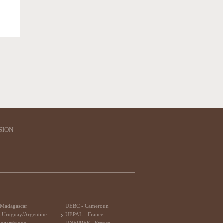
SION
 Madagascar
UEBC - Cameroun
 Uruguay/Argentine
UEPAL - France
Mozambique
UNEPREF - France