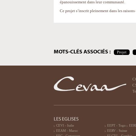
épanouissement dans leur communauté.
Ce projet s’inscrit pleinement dans les raisons 
Actions
sur
le
document
MOTS-CLÉS ASSOCIÉS :
Projet
C
CS
Te
LES EGLISES
CEVI - Italie
EEPT - Togo
EERF
EEAM - Maroc
EERV - Suisse
EEC - Cameroun
ELCTG - Gambie