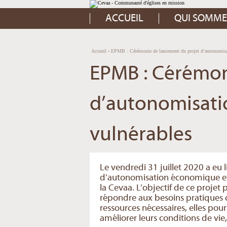
Aller
Outils
au
personnels
contenu.
ACCUEIL
QUI SOMME
|
Aller
à
la
navigation
Accueil
›
EPMB : Cérémonie de lancement du projet d’autonomisati
EPMB : Cérémon
d’autonomisatio
vulnérables
Le vendredi 31 juillet 2020 a eu l
d’autonomisation économique et s
la Cevaa. L’objectif de ce projet
répondre aux besoins pratiques d
ressources nécessaires, elles pou
améliorer leurs conditions de vie