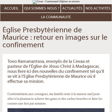
Aller
Outils
au
personnels
contenu.
ACCUEIL
QUI SOMMES-NOUS ?
ACTUALITÉS
NOS ACTIVITÉS
|
Aller
à
LA COMMUNAUTÉ
la
navigation
Église Presbytérienne de
Maurice : retour en images sur le
confinement
Tovo Ramanantsoa, envoyés de la Cevaa et
pasteur de l’Église de Jésus-Christ à Madagascar,
nous livre ici des nouvelles du confinement tel qu’il
se vit à l’Eglise Presbytérienne de Maurice où il
effectue sa mission.
Conformément aux consignes, ma famille reste à la maison sauf pour
aller à la pharmacie acheter des gants et des caches bouches et faire les
courses une fois par semaine.