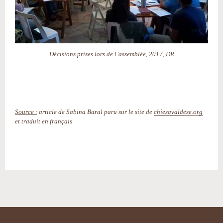
Décisions prises lors de l’assemblée, 2017, DR
Source :
article de Sabina Baral paru sur le site de
chiesavaldese.org
et traduit en français
Actions
sur
le
document