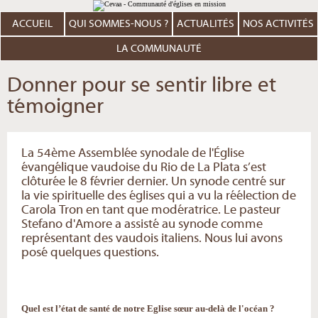
Aller
Outils
au
personnels
contenu.
ACCUEIL
QUI SOMMES-NOUS ?
ACTUALITÉS
NOS ACTIVITÉS
|
Aller
à
LA COMMUNAUTÉ
la
navigation
Donner pour se sentir libre et
témoigner
La 54ème Assemblée synodale de l'Église
évangélique vaudoise du Rio de La Plata s’est
clôturée le 8 février dernier. Un synode centré sur
la vie spirituelle des églises qui a vu la réélection de
Carola Tron en tant que modératrice. Le pasteur
Stefano d'Amore a assisté au synode comme
représentant des vaudois italiens. Nous lui avons
posé quelques questions.
Quel est l’état de santé de notre Eglise sœur au-delà de l'océan ?