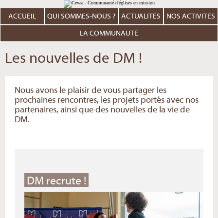
Aller
Outils
au
personnels
contenu.
ACCUEIL
QUI SOMMES-NOUS ?
ACTUALITÉS
NOS ACTIVITÉS
|
Aller
à
LA COMMUNAUTÉ
la
navigation
Les nouvelles de DM !
Nous avons le plaisir de vous partager les
prochaines rencontres, les projets portés avec nos
partenaires, ainsi que des nouvelles de la vie de
DM.
DM recrute !