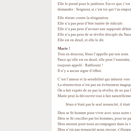
Elle le prend pour le jardinier. Est-ce que c’est 
demander : Seigneur, si c’est toi qui l’as emport
Elle résiste contre la résignation.
Elle n’a pas peur d’être traitée de ridicule.
Elle n’a pas peur d’avouer une supposée défait
Elle n’a pas peur de se révéler disciple du Naz
Elle est en deuil, et elle le dit.
Marie !
Tout en douceur, Jésus l’appelle par son nom.
Parce qu’elle est en deuil, elle peut l’entendre
toujours appelé : Rabbouni !
Il n’y a aucun signe d’effroi.
C’est l’amour et la sensibilité qui mènent vers l
La résurrection n’est pas un événement magiq
On a fait exprès de ne pas la révéler, de ne pas
Marie peut la découvrir tout à fait naturelleme
Jésus n’était pas le seul ressuscité, il était 
Dieu se fit homme pour vivre avec nous notre r
Dieu se fit crucifier par les hommes, pour ne pas
Dieu mourut pour nous accompagner dans la val
Dieu n’est pas ressuscité pour, encore, s’éloigne