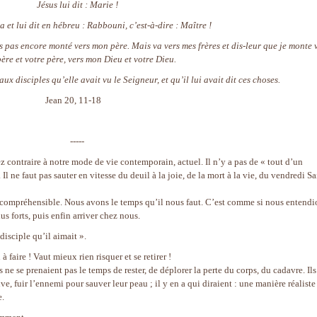
Jésus lui dit : Marie !
a et lui dit en hébreu : Rabbouni, c’est-à-dire : Maître !
uis pas encore monté vers mon père. Mais va vers mes frères et dis-leur que je monte 
ère et votre père, vers mon Dieu et votre Dieu.
 disciples qu’elle avait vu le Seigneur, et qu’il lui avait dit ces choses.
Jean 20, 11-18
-----
ez contraire à notre mode de vie contemporain, actuel. Il n’y a pas de « tout d’un
Il ne faut pas sauter en vitesse du deuil à la joie, de la mort à la vie, du vendredi Sa
ompréhensible. Nous avons le temps qu’il nous faut. C’est comme si nous entendi
us forts, puis enfin arriver chez nous.
isciple qu’il aimait ».
à faire ! Vaut mieux rien risquer et se retirer !
s ne se prenaient pas le temps de rester, de déplorer la perte du corps, du cadavre. Ils
e, fuir l’ennemi pour sauver leur peau ; il y en a qui diraient : une manière réaliste
e.