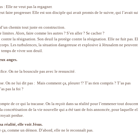
 : Elle ne veut pas la regagner.
eut faire progresser. Elle est son disciple qui avait promis de le suivre, qui l’avait su
n d’un chemin tout juste en construction.
limites. Alors, faire comme les autres ? S’en aller ? Se cacher ?
 contre la résignation. Son deuil la protège contre la résignation. Elle ne fuit pas. E
 corps. Les turbulences, la situation dangereuse et explosive à Jérusalem ne peuvent
le temps de vivre son deuil.
deux anges.
tifice. On ne la bouscule pas avec le ressuscité.
tesse. On ne lui dit pas : Mais comment ça, pleurer !? T’as rien compris ? T’as pas
as pas la foi ?
compte de ce qui la tracasse. On la reçoit dans sa réalité pour l’emmener tout douce
 la concrétisation de la vie nouvelle qui a été tant de fois annoncée, pour laquelle el
croyait perdue.
a réalité, elle voit Jésus.
e ça, comme un démon. D’abord, elle ne le reconnaît pas.