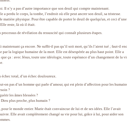
emment.
infini. Il n’y a pas d’autre importance que son deuil qui compte maintenant.
e a perdu le corps, la tombe, l’endroit où elle peut ancrer son deuil, sa tristesse.
 matière physique. Pour être capable de porter le deuil de quelqu'un, et ceci d’une
lle reste, là où il était.
 processus de révélation du ressuscité qui connaît plusieurs étapes.
 maintenant ça encore. Ne suffit-il pas qu’il soit mort, qu’ils l’aient tué ; faut-il en
e par la logique humaine de la mort. Elle est désespérée au plus haut point. Elle a
 que ça : avec Jésus, toute une idéologie, toute espérance d’un changement de la vi
ue.
un échec total, d’un échec douloureux.
eut-on pas d’un homme qui parle d’amour, qui est plein d’affection pour les humains
esoin ?
uérir les âmes blessées ?
 Dieu plus proche, plus humain ?
 pour le monde entier. Marie était convaincue de lui et de ses idées. Elle l’avait
suivre. Elle avait complètement changé sa vie pour lui, grâce à lui, pour aider son
hommes.