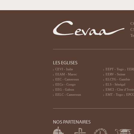
C
CS
Te
LES EGLISES
CEVI - Italie
EEPT - Togo
EERF
EEAM - Maroc
EERV - Suisse
EEC - Cameroun
ELCTG - Gambie
EECo - Congo
ELS - Sénégal
EEG - Gabon
EMCI - Côte d’Ivoi
EELC - Cameroun
EMT - Togo
EPCG
NOS PARTENAIRES