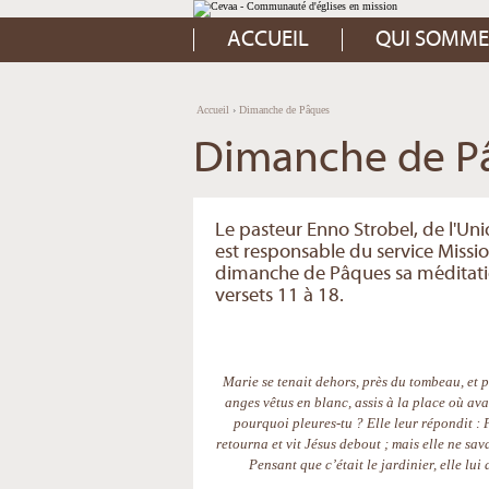
Aller
Outils
au
personnels
contenu.
ACCUEIL
QUI SOMME
|
Aller
à
la
navigation
Accueil
›
Dimanche de Pâques
Dimanche de P
Le pasteur Enno Strobel, de l'​Un
est responsable du service Missi
dimanche de Pâques sa méditation,
versets 11 à 18.
Marie se tenait dehors, près du tombeau, et p
anges vêtus en blanc, assis à la place où avai
pourquoi pleures-tu ? Elle leur répondit : P
retourna et vit Jésus debout ; mais elle ne sav
Pensant que c’était le jardinier, elle lui d