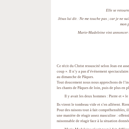
Elle se retourn
Jésus lui dit : Ne me touche pas ; car je ne s
mon p
Marie-Madeleine vint annoncer aux
Ce récit du Christ ressuscité selon Jean est ass
coup ». Il n’y a pas d’événement spectaculaire. 
au dimanche de Pâques.
Tout doucement nous nous approchons de l’inc
les chants de Pâques de loin, puis de plus en pl
Il y avait les deux hommes : Pierre et « le d
Ils virent le tombeau vide et s’en allèrent. Rien 
Pour des raisons tout à fait compréhensibles, il
une manière de réagir assez masculine : offensiv
raisonnable de réagir face à la situation donné