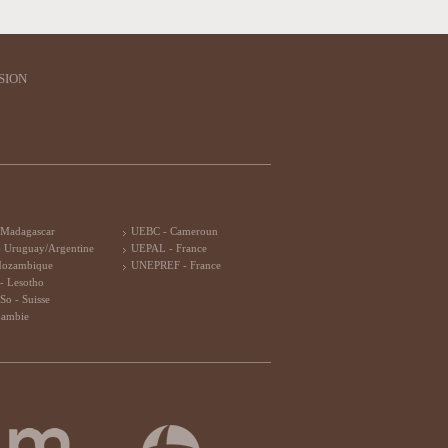
SION
 Madagascar
UEBC - Cameroun
 Uruguay/Argentine
UEPAL - France
Mozambique
UNEPREF - France
- Lesotho
So - Suisse
Zambie