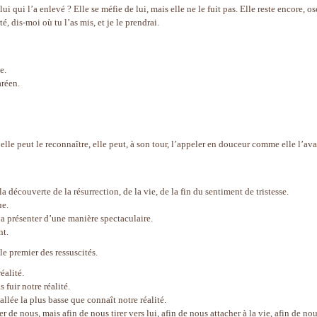
lui qui l’a enlevé ? Elle se méfie de lui, mais elle ne le fuit pas. Elle reste encore, os
é, dis-moi où tu l’as mis, et je le prendrai.
e.
aréen.
, elle peut le reconnaître, elle peut, à son tour, l’appeler en douceur comme elle l’ava
a découverte de la résurrection, de la vie, de la fin du sentiment de tristesse.
ue.
 la présenter d’une manière spectaculaire.
nt.
le premier des ressuscités.
éalité.
 fuir notre réalité.
lée la plus basse que connaît notre réalité.
r de nous, mais afin de nous tirer vers lui, afin de nous attacher à la vie, afin de no