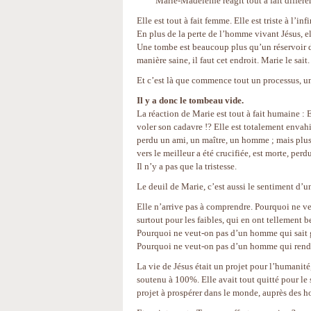
Marie-Madeleine réagit tout à fait différ
Elle est tout à fait femme. Elle est triste à l’
En plus de la perte de l’homme vivant Jésus, ell
Une tombe est beaucoup plus qu’un réservoir de
manière saine, il faut cet endroit. Marie le sait. E
Et c’est là que commence tout un processus, un
Il y a donc le tombeau vide.
La réaction de Marie est tout à fait humaine : Et
voler son cadavre !? Elle est totalement envahi
perdu un ami, un maître, un homme ; mais plus
vers le meilleur a été crucifiée, est morte, perd
Il n’y a pas que la tristesse.
Le deuil de Marie, c’est aussi le sentiment d’
Elle n’arrive pas à comprendre. Pourquoi ne v
surtout pour les faibles, qui en ont tellement b
Pourquoi ne veut-on pas d’un homme qui sait g
Pourquoi ne veut-on pas d’un homme qui rend
La vie de Jésus était un projet pour l’humanité,
soutenu à 100%. Elle avait tout quitté pour le 
projet à prospérer dans le monde, auprès des 