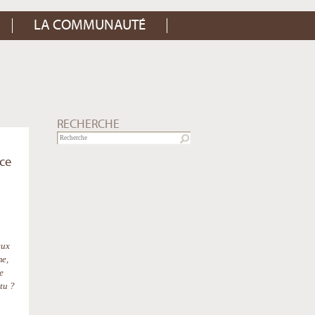
LA COMMUNAUTÉ
RECHERCHE
 ce
eux
me,
e
tu ?