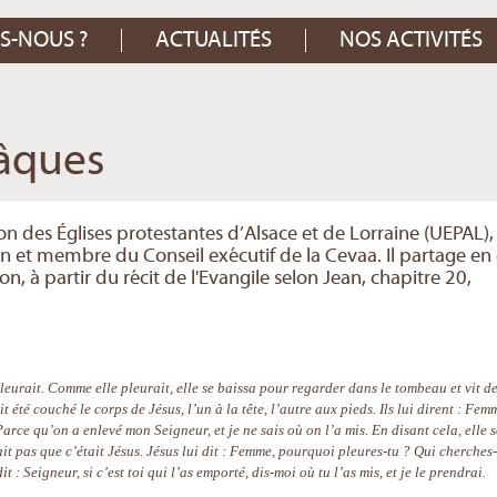
S-NOUS ?
ACTUALITÉS
NOS ACTIVITÉS
âques
ion des Églises protestantes d’Alsace et de Lorraine (UEPAL),
on et membre du Conseil exécutif de la Cevaa. Il partage en
 à partir du récit de l'Evangile selon Jean, chapitre 20,
leurait. Comme elle pleurait, elle se baissa pour regarder dans le tombeau et vit d
t été couché le corps de Jésus, l’un à la tête, l’autre aux pieds. Ils lui dirent : Fem
arce qu’on a enlevé mon Seigneur, et je ne sais où on l’a mis. En disant cela, elle s
ait pas que c’était Jésus. Jésus lui dit : Femme, pourquoi pleures-tu ? Qui cherches-
it : Seigneur, si c’est toi qui l’as emporté, dis-moi où tu l’as mis, et je le prendrai.