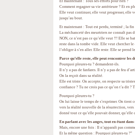
Et maintenant : Tous ses efforts pour rien ?
Comment regagner sa vie antérieure ? Et en plus
Elle veut continuer, elle veut progresser, elle v
jusqu’au bout.
Et maintenant : Tout est perdu, terminé ; la fi
La méchanceté des meurtriers ne connaît pas de 
NON, ce n’est pas ce qu’elle veut !!! Elle se bat
reste dans la tombe vide. Elle veut chercher le
l’obliger à s’en aller. Elle reste. Elle se prend 
Parce qu’elle reste, elle peut rencontrer les 
Pourquoi pleures-tu ? demandent-ils.
Il n’y a pas de fanfares. Il n’y a pas de feu d’ar
On la reçoit dans sa réalité.
Elle est triste. On accepte, on respecte sa tris
confiance ? Tu ne crois pas ce qu’on t’a dit ? T’
Pourquoi pleures-tu ?
On lui laisse le temps de s’exprimer. On tient 
vers la réalité nouvelle de la résurrection, vers
donné tout ce qu’elle pouvait donner, qu’elle 
En parlant avec les anges, tout en étant dans s
Mais, encore une fois : Il n’apparaît pas comm
Et la même question : Pourquoi pleures-tu ?"