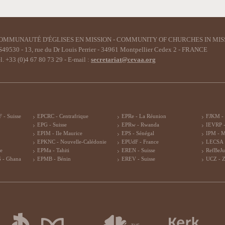
OMMUNAUTÉ D'ÉGLISES EN MISSION - COMMUNITY OF CHURCHES IN MIS
49530 - 13, rue du Dr Louis Perrier - 34961 Montpellier Cedex 2 - FRANCE
l. +33 (0)4 67 80 73 29 - E-mail :
secretariat@cevaa.org
 - Suisse
EPCRC - Centrafrique
EPRe - La Réunion
FJKM -
EPG - Suisse
EPRw - Rwanda
IEVRP -
EPIM - Ile Maurice
EPS - Sénégal
IPM - 
EPKNC - Nouvelle-Calédonie
EPUdF - France
LECSA 
re
EPMa - Tahiti
EREN - Suisse
RefBeJu
 - Ghana
EPMB - Bénin
EREV - Suisse
UCZ - 