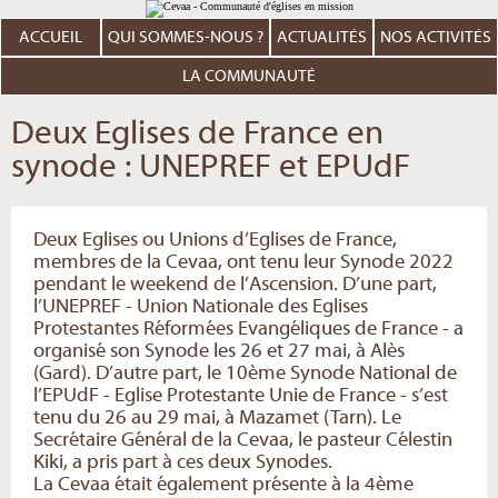
Aller
Outils
au
personnels
contenu.
ACCUEIL
QUI SOMMES-NOUS ?
ACTUALITÉS
NOS ACTIVITÉS
|
Aller
à
LA COMMUNAUTÉ
la
navigation
Deux Eglises de France en
synode : UNEPREF et EPUdF
Deux Eglises ou Unions d’Eglises de France,
membres de la Cevaa, ont tenu leur Synode 2022
pendant le weekend de l’Ascension. D’une part,
l’UNEPREF - Union Nationale des Eglises
Protestantes Réformées Evangéliques de France - a
organisé son Synode les 26 et 27 mai, à Alès
(Gard). D’autre part, le 10ème Synode National de
l’EPUdF - Eglise Protestante Unie de France - s’est
tenu du 26 au 29 mai, à Mazamet (Tarn). Le
Secrétaire Général de la Cevaa, le pasteur Célestin
Kiki, a pris part à ces deux Synodes.
La Cevaa était également présente à la 4ème