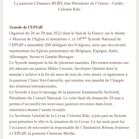
La pasteure Clémence BURY, élue Présidente de l’Union – Crédit :
Célestin Kiki.
Synode de l’EPUdF
Organisé du 26 au 29 mai 2022 dans le Sud de la France, sur le thème :
ème
« Mission de l’Eglise et ministères », ce 10
Synode National de
l’EPUdF a rassemblé 200 délégués des 9 régions, ainsi que des invités
représentant les Eglises protestantes de Belgique, Espagne, Italie,
Allemagne, Suisse et Grande-Bretagne.
Ce Synode marquait la fin de plusieurs mandats. Des remerciements ont
été adressés au pasteur Didier Crouzet, Secrétaire Général dont le
mandat s’achève à la fin du mois de juin de cette année, et également à
la pasteure Claire Sixt-Gateuille, qui termine son mandat de Chargée
des relations internationales.
Le Synode a reçu le message de la pasteure Emmanuelle Seyboldt,
Présidente du Conseil National. Le culte final du dimanche 29 mai a
permis d’accueillir les nouveaux pasteurs reconnus dans leurs
ministères durant l’année écoulée.
Le Secrétaire Général de la Cevaa, Célestin Kiki, a pris part au Synode
pour présenter le rôle et la situation de la Cevaa. Ce fut aussi pour lui
l’occasion de rencontrer la responsable de l’Animation Réseau Jeunesse
à l’EPUdF, la pasteure Christine Mielke.