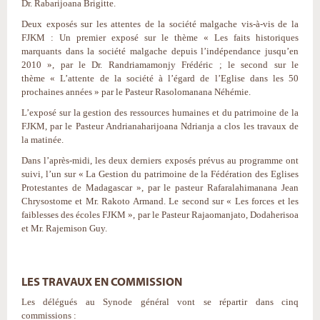
Dr. Rabarijoana Brigitte.
Deux exposés sur les attentes de la société malgache vis-à-vis de la
FJKM : Un premier exposé sur le thème « Les faits historiques
marquants dans la société malgache depuis l’indépendance jusqu’en
2010 », par le Dr. Randriamamonjy Frédéric ; le second sur le
thème « L’attente de la société à l’égard de l’Eglise dans les 50
prochaines années » par le Pasteur Rasolomanana Néhémie.
L’exposé sur la gestion des ressources humaines et du patrimoine de la
FJKM, par le Pasteur Andrianaharijoana Ndrianja a clos les travaux de
la matinée.
Dans l’après-midi, les deux derniers exposés prévus au programme ont
suivi, l’un sur « La Gestion du patrimoine de la Fédération des Eglises
Protestantes de Madagascar », par le pasteur Rafaralahimanana Jean
Chrysostome et Mr. Rakoto Armand. Le second sur « Les forces et les
faiblesses des écoles FJKM », par le Pasteur Rajaomanjato, Dodaherisoa
et Mr. Rajemison Guy.
LES TRAVAUX EN COMMISSION
Les délégués au Synode général vont se répartir dans cinq
commissions :