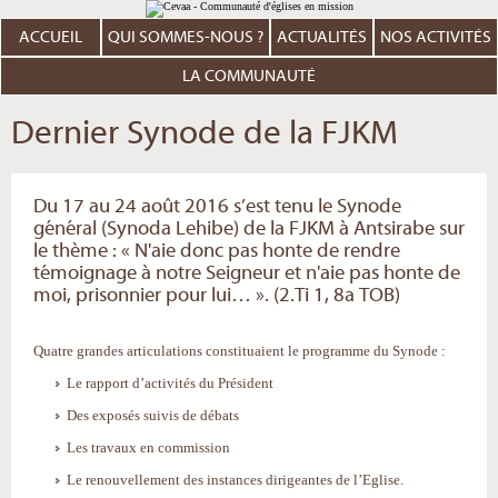
Aller
Outils
au
personnels
contenu.
ACCUEIL
QUI SOMMES-NOUS ?
ACTUALITÉS
NOS ACTIVITÉS
|
Aller
à
LA COMMUNAUTÉ
la
navigation
Dernier Synode de la FJKM
Du 17 au 24 août 2016 s’est tenu le Synode
général (Synoda Lehibe) de la FJKM à Antsirabe sur
le thème : « N'aie donc pas honte de rendre
témoignage à notre Seigneur et n'aie pas honte de
moi, prisonnier pour lui… ». (2.Ti 1, 8a TOB)
Quatre grandes articulations constituaient le programme du Synode :
Le rapport d’activités du Président
Des exposés suivis de débats
Les travaux en commission
Le renouvellement des instances dirigeantes de l’Eglise.