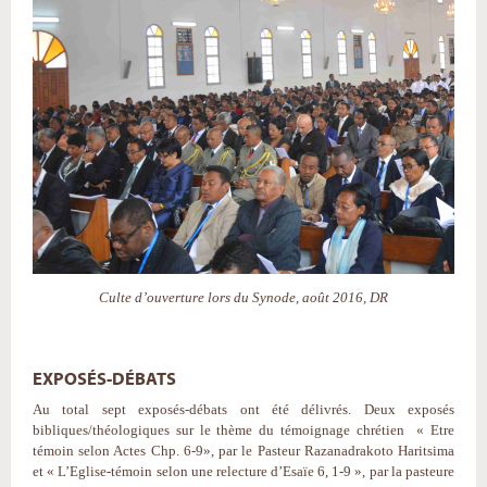
Culte d’ouverture lors du Synode, août 2016, DR
EXPOSÉS-DÉBATS
Au total sept exposés-débats ont été délivrés. Deux exposés
bibliques/théologiques sur le thème du témoignage chrétien « Etre
témoin selon Actes Chp. 6-9», par le Pasteur Razanadrakoto Haritsima
et « L’Eglise-témoin selon une relecture d’Esaïe 6, 1-9 », par la pasteure