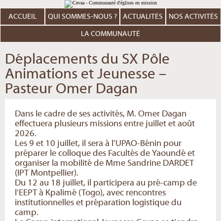
Aller
Outils
au
personnels
contenu.
ACCUEIL
QUI SOMMES-NOUS ?
ACTUALITÉS
NOS ACTIVITÉS
|
Aller
à
LA COMMUNAUTÉ
la
navigation
Déplacements du SX Pôle
Animations et Jeunesse –
Pasteur Omer Dagan
Dans le cadre de ses activités, M. Omer Dagan
effectuera plusieurs missions entre juillet et août
2026.
Les 9 et 10 juillet, il sera à l’UPAO-Bénin pour
préparer le colloque des Facultés de Yaoundé et
organiser la mobilité de Mme Sandrine DARDET
(IPT Montpellier).
Du 12 au 18 juillet, il participera au pré-camp de
l’EEPT à Kpalimé (Togo), avec rencontres
institutionnelles et préparation logistique du
camp.