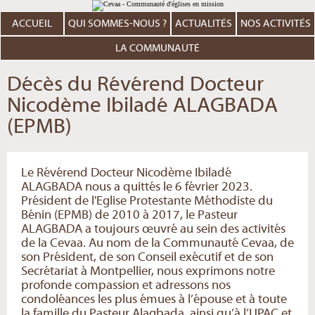
Aller
Outils
au
personnels
contenu.
ACCUEIL
QUI SOMMES-NOUS ?
ACTUALITÉS
NOS ACTIVITÉS
|
Aller
à
LA COMMUNAUTÉ
la
navigation
Décès du Révérend Docteur
Nicodème Ibiladé ALAGBADA
(EPMB)
Le Révérend Docteur Nicodème Ibiladé
ALAGBADA nous a quittés le 6 février 2023.
Président de l'Eglise Protestante Méthodiste du
Bénin (EPMB) de 2010 à 2017, le Pasteur
ALAGBADA a toujours œuvré au sein des activités
de la Cevaa. Au nom de la Communauté Cevaa, de
son Président, de son Conseil exécutif et de son
Secrétariat à Montpellier, nous exprimons notre
profonde compassion et adressons nos
condoléances les plus émues à l’épouse et à toute
la famille du Pasteur Alagbada, ainsi qu’à l’UPAC et