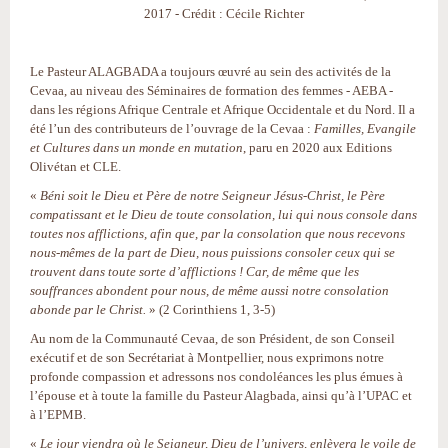
2017 - Crédit : Cécile Richter
Le Pasteur ALAGBADA a toujours œuvré au sein des activités de la
Cevaa, au niveau des Séminaires de formation des femmes - AEBA -
dans les régions Afrique Centrale et Afrique Occidentale et du Nord. Il a
été l’un des contributeurs de l’ouvrage de la Cevaa :
Familles, Evangile
et Cultures dans un monde en mutation
, paru en 2020 aux Editions
Olivétan et CLE.
«
Béni soit le Dieu et Père de notre Seigneur Jésus-Christ, le Père
compatissant et le Dieu de toute consolation, lui qui nous console dans
toutes nos afflictions, afin que, par la consolation que nous recevons
nous-mêmes de la part de Dieu, nous puissions consoler ceux qui se
trouvent dans toute sorte d’afflictions ! Car, de même que les
souffrances abondent pour nous, de même aussi notre consolation
abonde par le Christ.
» (2 Corinthiens 1, 3-5)
Au nom de la Communauté Cevaa, de son Président, de son Conseil
exécutif et de son Secrétariat à Montpellier, nous exprimons notre
profonde compassion et adressons nos condoléances les plus émues à
l’épouse et à toute la famille du Pasteur Alagbada, ainsi qu’à l’UPAC et
à l’EPMB.
«
Le jour viendra où le Seigneur, Dieu de l’univers, enlèvera le voile de