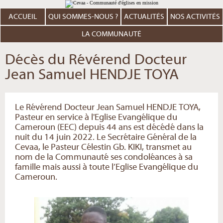
Aller
Outils
au
personnels
contenu.
ACCUEIL
QUI SOMMES-NOUS ?
ACTUALITÉS
NOS ACTIVITÉS
|
Aller
à
LA COMMUNAUTÉ
la
navigation
Décès du Révérend Docteur
Jean Samuel HENDJE TOYA
Le Révérend Docteur Jean Samuel HENDJE TOYA,
Pasteur en service à l'Eglise Evangélique du
Cameroun (EEC) depuis 44 ans est décédé dans la
nuit du 14 juin 2022. Le Secrétaire Général de la
Cevaa, le Pasteur Célestin Gb. KIKI, transmet au
nom de la Communauté ses condoléances à sa
famille mais aussi à toute l’Eglise Evangélique du
Cameroun.