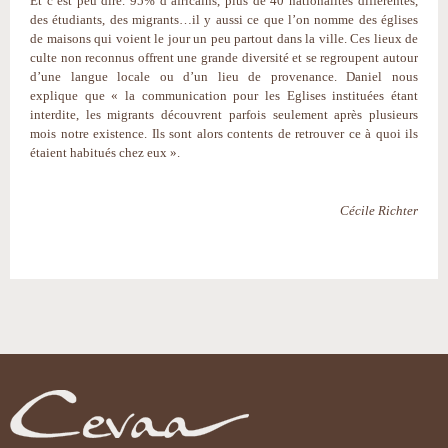
Et c’est peu dire. 95% d’africains, plus de 40 nationalités différentes,
des étudiants, des migrants…il y aussi ce que l’on nomme des églises
de maisons qui voient le jour un peu partout dans la ville. Ces lieux de
culte non reconnus offrent une grande diversité et se regroupent autour
d’une langue locale ou d’un lieu de provenance. Daniel nous
explique que « la communication pour les Eglises instituées étant
interdite, les migrants découvrent parfois seulement après plusieurs
mois notre existence. Ils sont alors contents de retrouver ce à quoi ils
étaient habitués chez eux ».
Cécile Richter
Actions
sur
le
document