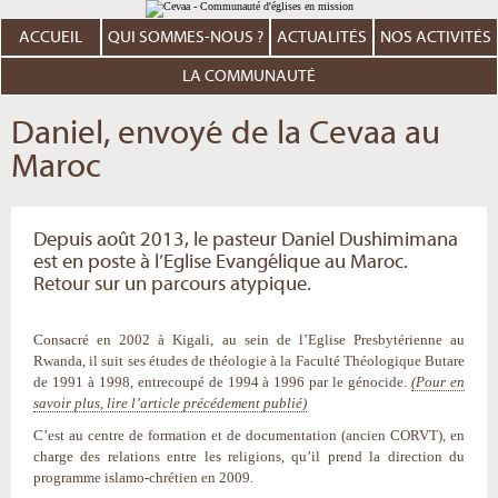
Aller
Outils
au
personnels
contenu.
ACCUEIL
QUI SOMMES-NOUS ?
ACTUALITÉS
NOS ACTIVITÉS
|
Aller
à
LA COMMUNAUTÉ
la
navigation
Daniel, envoyé de la Cevaa au
Maroc
Depuis août 2013, le pasteur Daniel Dushimimana
est en poste à l’Eglise Evangélique au Maroc.
Retour sur un parcours atypique.
Consacré en 2002 à Kigali, au sein de l’Eglise Presbytérienne au
Rwanda, il suit ses études de théologie à la Faculté Théologique Butare
de 1991 à 1998, entrecoupé de 1994 à 1996 par le génocide.
(Pour en
savoir plus, lire l’article précédement publié)
C’est au centre de formation et de documentation (ancien CORVT), en
charge des relations entre les religions, qu’il prend la direction du
programme islamo-chrétien en 2009.