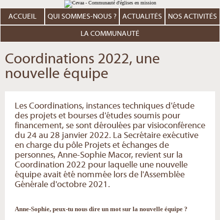
Aller
Outils
au
personnels
contenu.
ACCUEIL
QUI SOMMES-NOUS ?
ACTUALITÉS
NOS ACTIVITÉS
|
Aller
à
LA COMMUNAUTÉ
la
navigation
Coordinations 2022, une
nouvelle équipe
Les Coordinations, instances techniques d'étude
des projets et bourses d'études soumis pour
financement, se sont déroulées par visioconférence
du 24 au 28 janvier 2022. La Secrétaire exécutive
en charge du pôle Projets et échanges de
personnes, Anne-Sophie Macor, revient sur la
Coordination 2022 pour laquelle une nouvelle
équipe avait été nommée lors de l'Assemblée
Générale d'octobre 2021.
Anne-Sophie, peux-tu nous dire un mot sur la nouvelle équipe ?