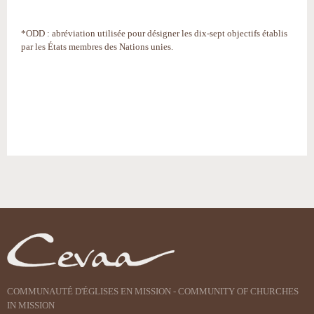
*ODD : abréviation utilisée pour désigner les dix-sept objectifs établis
par les États membres des Nations unies.
Actions
sur
le
document
COMMUNAUTÉ D'ÉGLISES EN MISSION - COMMUNITY OF CHURCHES
IN MISSION