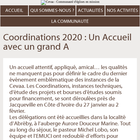
Aller
Outils
au
personnels
contenu.
ACCUEIL
QUI SOMMES-NOUS ?
ACTUALITÉS
NOS ACTIVITÉS
|
Aller
à
LA COMMUNAUTÉ
la
navigation
Coordinations 2020 : Un Accueil
avec un grand A
Un accueil attentif, appliqué, amical… les qualités
ne manquent pas pour définir le cadre du dernier
événement emblématique des instances de la
Cevaa. Les Coordinations, instances techniques,
d'étude des projets et bourses d'études soumis
pour financement, se sont déroulées près de
Jacqueville en Côte d’Ivoire du 27 janvier au 2
février.
Les délégations ont été accueillies dans la localité
d’Abréby, à l’auberge Aurore Douceur Marine. Tout
au long du séjour, le pasteur Michel Lobo, son
équipe et l’EMUCI ont redoublé d’efforts pour