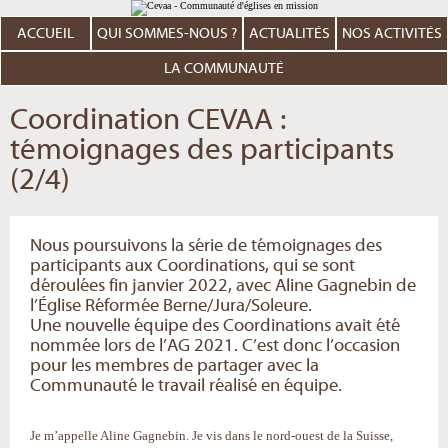
Aller
Outils
au
personnels
contenu.
ACCUEIL
QUI SOMMES-NOUS ?
ACTUALITÉS
NOS ACTIVITÉS
|
Aller
à
LA COMMUNAUTÉ
la
navigation
Coordination CEVAA :
témoignages des participants
(2/4)
Nous poursuivons la série de témoignages des
participants aux Coordinations, qui se sont
déroulées fin janvier 2022, avec Aline Gagnebin de
l’Église Réformée Berne/Jura/Soleure.
Une nouvelle équipe des Coordinations avait été
nommée lors de l’AG 2021. C’est donc l’occasion
pour les membres de partager avec la
Communauté le travail réalisé en équipe.
Je m’appelle Aline Gagnebin. Je vis dans le nord-ouest de la Suisse,