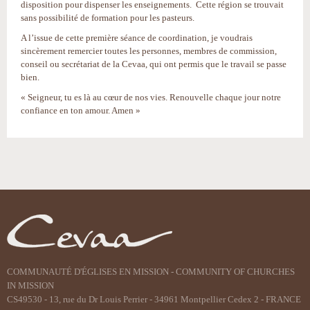
disposition pour dispenser les enseignements. Cette région se trouvait
sans possibilité de formation pour les pasteurs.
A l’issue de cette première séance de coordination, je voudrais
sincèrement remercier toutes les personnes, membres de commission,
conseil ou secrétariat de la Cevaa, qui ont permis que le travail se passe
bien.
« Seigneur, tu es là au cœur de nos vies. Renouvelle chaque jour notre
confiance en ton amour. Amen »
Actions
sur
le
document
COMMUNAUTÉ D'ÉGLISES EN MISSION - COMMUNITY OF CHURCHES
IN MISSION
CS49530 - 13, rue du Dr Louis Perrier - 34961 Montpellier Cedex 2 - FRANCE