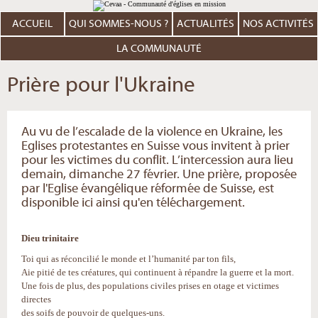
Aller
Outils
au
personnels
contenu.
ACCUEIL
QUI SOMMES-NOUS ?
ACTUALITÉS
NOS ACTIVITÉS
|
Aller
à
LA COMMUNAUTÉ
la
navigation
Prière pour l'Ukraine
Au vu de l’escalade de la violence en Ukraine, les
Eglises protestantes en Suisse vous invitent à prier
pour les victimes du conflit. L’intercession aura lieu
demain, dimanche 27 février. Une prière, proposée
par l'Eglise évangélique réformée de Suisse, est
disponible ici ainsi qu'en téléchargement.
Dieu trinitaire
Toi qui as réconcilié le monde et l’humanité par ton fils,
Aie pitié de tes créatures, qui continuent à répandre la guerre et la mort.
Une fois de plus, des populations civiles prises en otage et victimes
directes
des soifs de pouvoir de quelques-uns.