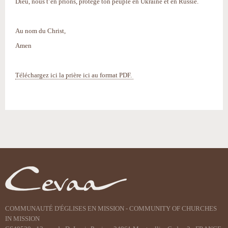
Dieu, nous t’en prions, protège ton peuple en Ukraine et en Russie.
Au nom du Christ,
Amen
Téléchargez ici la prière ici au format PDF.
Actions
sur
le
document
COMMUNAUTÉ D'ÉGLISES EN MISSION - COMMUNITY OF CHURCHES
IN MISSION