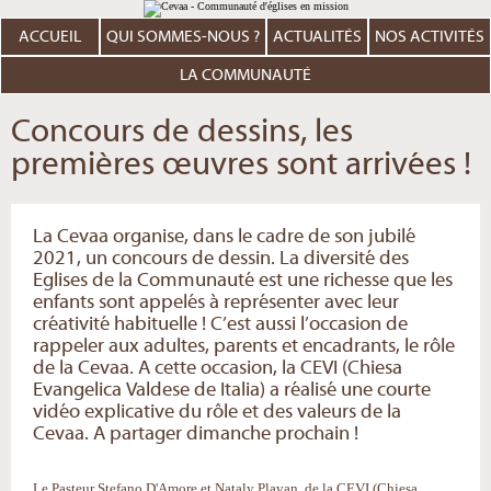
Aller
Outils
au
personnels
contenu.
ACCUEIL
QUI SOMMES-NOUS ?
ACTUALITÉS
NOS ACTIVITÉS
|
Aller
à
LA COMMUNAUTÉ
la
navigation
Concours de dessins, les
premières œuvres sont arrivées !
La Cevaa organise, dans le cadre de son jubilé
2021, un concours de dessin. La diversité des
Eglises de la Communauté est une richesse que les
enfants sont appelés à représenter avec leur
créativité habituelle ! C’est aussi l’occasion de
rappeler aux adultes, parents et encadrants, le rôle
de la Cevaa. A cette occasion, la CEVI (Chiesa
Evangelica Valdese de Italia) a réalisé une courte
vidéo explicative du rôle et des valeurs de la
Cevaa. A partager dimanche prochain !
Le Pasteur Stefano D'Amore et Nataly Plavan, de la CEVI (Chiesa