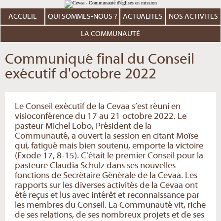
Aller
Outils
au
personnels
contenu.
ACCUEIL
QUI SOMMES-NOUS ?
ACTUALITÉS
NOS ACTIVITÉS
|
Aller
à
LA COMMUNAUTÉ
la
navigation
Communiqué final du Conseil
exécutif d'octobre 2022
Le Conseil exécutif de la Cevaa s’est réuni en
visioconférence du 17 au 21 octobre 2022. Le
pasteur Michel Lobo, Président de la
Communauté, a ouvert la session en citant Moïse
qui, fatigué mais bien soutenu, emporte la victoire
(Exode 17, 8-15).​ C’était le premier Conseil pour la
pasteure Claudia Schulz dans ses nouvelles
fonctions de Secrétaire Générale de la Cevaa. Les
rapports sur les diverses activités de la Cevaa ont
été reçus et lus avec intérêt et reconnaissance par
les membres du Conseil. La Communauté vit, riche
de ses relations, de ses nombreux projets et de ses