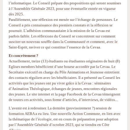
l’informatique. Le Conseil prépare des propositions qui seront soumises
à l’Assemblée Générale 2023, pour une éventuelle entrée en vigueur
dès 2025.
Parallèlement, une réflexion est menée sur l’échange de personnes. Le
Conseil a pris connaissance des premiers constats et la réflexion se
poursuit. L’adhésion communautaire à la mission de la Cevaa est
parfois faible. Les réflexions du Conseil se concentrent sur comment
susciter un nouveau souffle dans la Communauté et comment, avec le
Saint-Esprit, raviver ce qui constitue l’essence de la Cevaa.
Et concrètement ?
Actuellement, treize (13) étudiants ou étudiantes originaires de huit (8)
Eglises membres bénéficient d’une bourse accordée par la Cevaa. Le
Secrétaire exécutif en charge du Pôle Animations et Jeunesse entretient
des contacts réguliers avec les bénéficiaires. Il a présenté au Conseil les
activités que les jeunes ont pu vivre grâce à la Cevaa : séminaires
d’Animation Théologique, échanges de jeunes, rencontres régionales
des jeunes. Le site internet et la page Facebook de la Cevaa témoignent
de toutes ces activités, sous forme d’articles, d’interviews, de vidéos...
L’avenir est à redessiner. La dernière (provisoirement ?) session de
formation AEBA a eu lieu. Une nouvelle Action Commune, en lien avec
la thématique de l’écologie, est en cours de préparation pour adoption
par l’Assemblée Générale d’octobre 2023, qui se tiendra en Côte