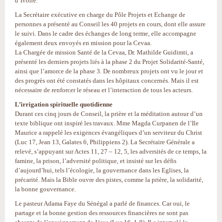
d’Ivoire.
La Secrétaire exécutive en charge du Pôle Projets et Echange de
personnes a présenté au Conseil les 40 projets en cours, dont elle assure
le suivi. Dans le cadre des échanges de long terme, elle accompagne
également deux envoyés en mission pour la Cevaa.
La Chargée de mission Santé de la Cevaa, Dr. Mathilde Guidimti, a
présenté les derniers projets liés à la phase 2 du Projet Solidarité-Santé,
ainsi que l’amorce de la phase 3. De nombreux projets ont vu le jour et
des progrès ont été constatés dans les hôpitaux concernés. Mais il est
nécessaire de renforcer le réseau et l’interaction de tous les acteurs.
L’irrigation spirituelle quotidienne
Durant ces cinq jours de Conseil, la prière et la méditation autour d’un
texte biblique ont inspiré les travaux. Mme Magda Curpanen de l’Ile
Maurice a rappelé les exigences évangéliques d’un serviteur du Christ
(Luc 17, Jean 13, Galates 6, Philippiens 2). La Secrétaire Générale a
relevé, s’appuyant sur Actes 11, 27 – 12, 5, les adversités de ce temps, la
famine, la prison, l’adversité politique, et insisté sur les défis
d’aujourd’hui, tels l’écologie, la gouvernance dans les Eglises, la
précarité. Mais la Bible ouvre des pistes, comme la prière, la solidarité,
la bonne gouvernance.
Le pasteur Adama Faye du Sénégal a parlé de finances. Car oui, le
partage et la bonne gestion des ressources financières ne sont pas