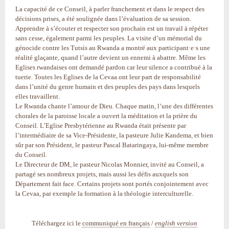
La capacité de ce Conseil, à parler franchement et dans le respect des
décisions prises, a été soulignée dans l’évaluation de sa session.
Apprendre à s’écouter et respecter son prochain est un travail à répéter
sans cesse, également parmi les peuples. La visite d’un mémorial du
génocide contre les Tutsis au Rwanda a montré aux participant·e·s une
réalité glaçante, quand l’autre devient un ennemi à abattre. Même les
Eglises rwandaises ont demandé pardon car leur silence a contribué à la
tuerie. Toutes les Eglises de la Cevaa ont leur part de responsabilité
dans l’unité du genre humain et des peuples des pays dans lesquels
elles travaillent.
Le Rwanda chante l’amour de Dieu. Chaque matin, l’une des différentes
chorales de la paroisse locale a ouvert la méditation et la prière du
Conseil. L’Eglise Presbytérienne au Rwanda était présente par
l’intermédiaire de sa Vice-Présidente, la pasteure Julie Kandema, et bien
sûr par son Président, le pasteur Pascal Bataringaya, lui-même membre
du Conseil.
Le Directeur de DM, le pasteur Nicolas Monnier, invité au Conseil, a
partagé ses nombreux projets, mais aussi les défis auxquels son
Département fait face. Certains projets sont portés conjointement avec
la Cevaa, par exemple la formation à la théologie interculturelle.
Téléchargez ici le
communiqué en français
/
english version