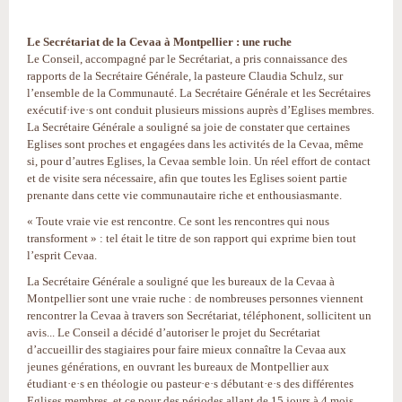
Le Secrétariat de la Cevaa à Montpellier : une ruche
Le Conseil, accompagné par le Secrétariat, a pris connaissance des
rapports de la Secrétaire Générale, la pasteure Claudia Schulz, sur
l’ensemble de la Communauté. La Secrétaire Générale et les Secrétaires
exécutif·ive·s ont conduit plusieurs missions auprès d’Eglises membres.
La Secrétaire Générale a souligné sa joie de constater que certaines
Eglises sont proches et engagées dans les activités de la Cevaa, même
si, pour d’autres Eglises, la Cevaa semble loin. Un réel effort de contact
et de visite sera nécessaire, afin que toutes les Eglises soient partie
prenante dans cette vie communautaire riche et enthousiasmante.
« Toute vraie vie est rencontre. Ce sont les rencontres qui nous
transforment » : tel était le titre de son rapport qui exprime bien tout
l’esprit Cevaa.
La Secrétaire Générale a souligné que les bureaux de la Cevaa à
Montpellier sont une vraie ruche : de nombreuses personnes viennent
rencontrer la Cevaa à travers son Secrétariat, téléphonent, sollicitent un
avis... Le Conseil a décidé d’autoriser le projet du Secrétariat
d’accueillir des stagiaires pour faire mieux connaître la Cevaa aux
jeunes générations, en ouvrant les bureaux de Montpellier aux
étudiant·e·s en théologie ou pasteur·e·s débutant·e·s des différentes
Eglises membres, et ce pour des périodes allant de 15 jours à 4 mois.