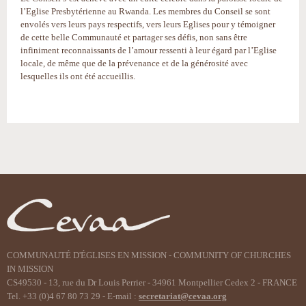
l’Eglise Presbytérienne au Rwanda. Les membres du Conseil se sont
envolés vers leurs pays respectifs, vers leurs Eglises pour y témoigner
de cette belle Communauté et partager ses défis, non sans être
infiniment reconnaissants de l’amour ressenti à leur égard par l’Eglise
locale, de même que de la prévenance et de la générosité avec
lesquelles ils ont été accueillis.
Actions
sur
le
document
COMMUNAUTÉ D'ÉGLISES EN MISSION - COMMUNITY OF CHURCHES
IN MISSION
CS49530 - 13, rue du Dr Louis Perrier - 34961 Montpellier Cedex 2 - FRANCE
Tel. +33 (0)4 67 80 73 29 - E-mail :
secretariat@cevaa.org