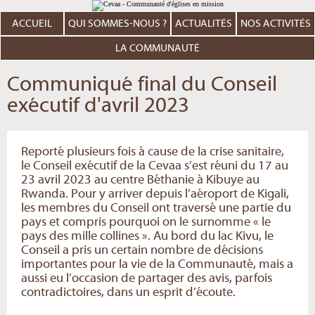
Aller
Outils
au
personnels
contenu.
ACCUEIL
QUI SOMMES-NOUS ?
ACTUALITÉS
NOS ACTIVITÉS
|
Aller
à
LA COMMUNAUTÉ
la
navigation
Communiqué final du Conseil
exécutif d'avril 2023
Reporté plusieurs fois à cause de la crise sanitaire,
le Conseil exécutif de la Cevaa s’est réuni du 17 au
23 avril 2023 au centre Béthanie à Kibuye au
Rwanda. Pour y arriver depuis l’aéroport de Kigali,
les membres du Conseil ont traversé une partie du
pays et compris pourquoi on le surnomme « le
pays des mille collines ». Au bord du lac Kivu, le
Conseil a pris un certain nombre de décisions
importantes pour la vie de la Communauté, mais a
aussi eu l’occasion de partager des avis, parfois
contradictoires, dans un esprit d’écoute.