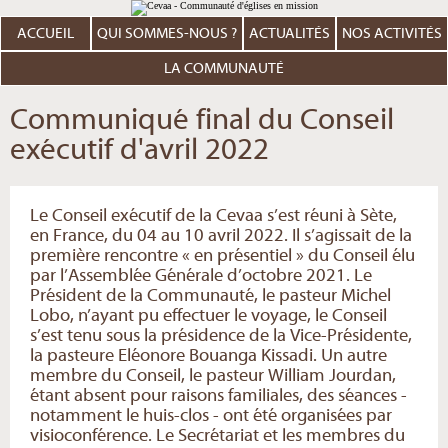
Aller
Outils
au
personnels
contenu.
ACCUEIL
QUI SOMMES-NOUS ?
ACTUALITÉS
NOS ACTIVITÉS
|
Aller
à
LA COMMUNAUTÉ
la
navigation
Communiqué final du Conseil
exécutif d'avril 2022
Le Conseil exécutif de la Cevaa s’est réuni à Sète,
en France, du 04 au 10 avril 2022. Il s’agissait de la
première rencontre « en présentiel » du Conseil élu
par l’Assemblée Générale d’octobre 2021. Le
Président de la Communauté, le pasteur Michel
Lobo, n’ayant pu effectuer le voyage, le Conseil
s’est tenu sous la présidence de la Vice-Présidente,
la pasteure Eléonore Bouanga Kissadi. Un autre
membre du Conseil, le pasteur William Jourdan,
étant absent pour raisons familiales, des séances -
notamment le huis-clos - ont été organisées par
visioconférence. Le Secrétariat et les membres du