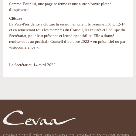
flamme. Pour lui, une page se ferme et une autre s’ouvre pleine
d’espérance.
Clôture
La Vice-Présidente a clôturé la session en citant le psaume 116 v. 12-14
et en remerciant tous les membres du Conseil, les invités et l’équipe du
Secrétariat, pour leur présence et leur disponibilité. Elle a donné
rendez-vous au prochain Conseil d’octobre 2022 « en présentiel ou par
visioconférence ».
Le Secrétariat, 14 avril 2022
Actions
sur
le
document
COMMUNAUTÉ D'ÉGLISES EN MISSION - COMMUNITY OF CHURCHES