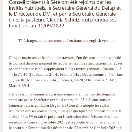
Conseil présents à Sète ont été rejoints par les
invités habituels, le Secrétaire Général du Défap et
le Directeur de DM, et par la Secrétaire Générale
élue, la pasteure Claudia Schulz, qui prendra ses
fonctions au 01/09/2022.
Téléchargez ici
le communiqué en français
/
english version
Chaque matin avant le début des travaux, l’un des participants a guidé
le Conseil dans un moment de recueillement. Les méditations partagées
pendant cette session s’appuyaient sur les textes suivants : Psaume 8, 3-
4 ; Esaïe 40, 31 ; Psaume 27, 4 ; Psaume 145 ; Deutéronome 6, 4-9 ; Luc
11, 33-36 ; Matthieu 6, 28-34 ; 1 Jean 3, 19-20 ; Philippiens 2, 3-8 ;
Marc 4, 35-41.
Cette session a commencé par une séance d’animation théologique
conduite par le Secrétaire exécutif chargé du Pôle Animations et
Jeunesse, le pasteur Omer Dagan. Le Conseil a abordé les sujets
récurrents des sessions d’avril, ainsi que quelques points particuliers. Il
a adopté les PV et fait le point sur l’exécution des décisions des deux
sessions de Conseil d’octobre 2021 ; il a adopté le compte-rendu et fait
le point sur l’exécution des décisions de l’Assemblée Générale 2021 ; il