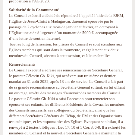
proposition à l’AG 2023.
Solidarité de la Communauté
Le Conseil exécutif a décidé de répondre à l’appel à l’aide de la FJKM,
l’Eglise de Jésus-Christ à Madagascar, durement éprouvée par le
passage de 2 cyclones aux mois de janvier et février, en octroyant à
l’Eglise une aide d’urgence d’un montant de 5000 €, accompagnée
d’une lettre de soutien fraternel.
Tout au long de la session, les prières du Conseil se sont étendues aux
Eglises membres qui sont dans la tourmente, et également aux deux
membres du Conseil, absents à cette session, et à leurs familles.
Remerciements
Le Conseil exécutif a adressé ses remerciements au Secrétaire Général,
le pasteur Célestin Gb. Kiki, qui achèvera son troisième et dernier
mandat au 31 août 2022, après 13 ans de service. Le Conseil a fait part
de sa grande reconnaissance au Secrétaire Général sortant, en lui offrant
un ouvrage, revêtu des messages d’aurevoir des membres du Conseil.
Le pasteur Célestin Gb. Kiki a saisi l’occasion pour remercier son
épouse et ses enfants, les différents Présidents de la Cevaa, les membres
des Conseils successifs, ses collègues du Secrétariat, ainsi que les
différents Secrétaires Généraux du Défap, de DM et des Organisations
œcuméniques, et les responsables des Eglises. Evoquant son bilan, il a
renvoyé à 2 textes bibliques : Luc 17, 10 et 1 Cor. 3, 6-8. Il a exhorté les
membres du Conseil et la nouvelle Secrétaire Générale à maintenir la