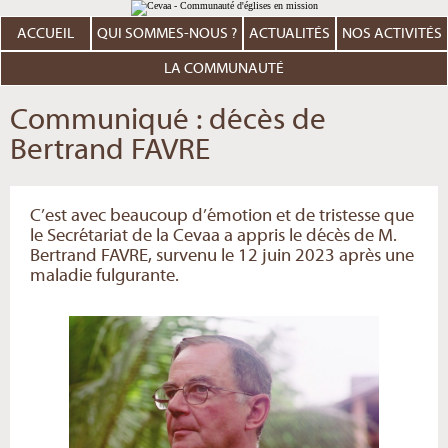
Aller
Outils
au
personnels
contenu.
ACCUEIL
QUI SOMMES-NOUS ?
ACTUALITÉS
NOS ACTIVITÉS
|
Aller
à
LA COMMUNAUTÉ
la
navigation
Communiqué : décès de
Bertrand FAVRE
C’est avec beaucoup d’émotion et de tristesse que
le Secrétariat de la Cevaa a appris le décès de M.
Bertrand FAVRE, survenu le 12 juin 2023 après une
maladie fulgurante.