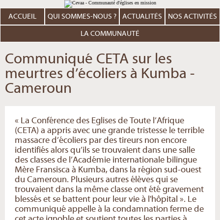
Aller
Outils
au
personnels
contenu.
ACCUEIL
QUI SOMMES-NOUS ?
ACTUALITÉS
NOS ACTIVITÉS
|
Aller
à
LA COMMUNAUTÉ
la
navigation
Communiqué CETA sur les
meurtres d’écoliers à Kumba -
Cameroun
« La Conférence des Eglises de Toute l’Afrique
(CETA) a appris avec une grande tristesse le terrible
massacre d’écoliers par des tireurs non encore
identifiés alors qu’ils se trouvaient dans une salle
des classes de l’Académie internationale bilingue
Mère Fransisca à Kumba, dans la région sud-ouest
du Cameroun. Plusieurs autres élèves qui se
trouvaient dans la même classe ont été gravement
blessés et se battent pour leur vie à l'hôpital ». Le
communiqué appelle à la condamnation ferme de
cet acte ignoble et soutient toutes les parties à