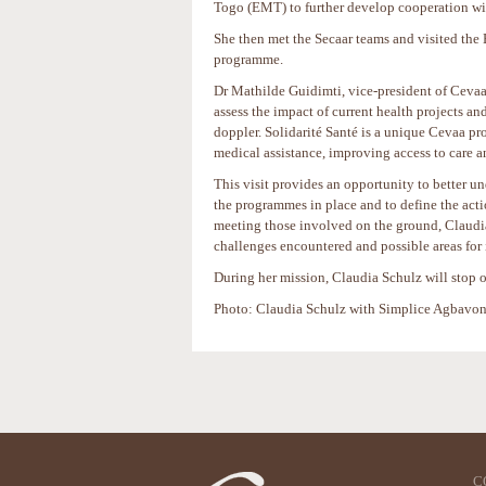
Togo (EMT) to further develop cooperation wit
She then met the Secaar teams and visited the
programme.
Dr Mathilde Guidimti, vice-president of Cevaa
assess the impact of current health projects a
doppler. Solidarité Santé is a unique Cevaa pr
medical assistance, improving access to care a
This visit provides an opportunity to better un
the programmes in place and to define the acti
meeting those involved on the ground, Claudi
challenges encountered and possible areas fo
During her mission, Claudia Schulz will stop o
Photo: Claudia Schulz with Simplice Agbavon, 
Actions
sur
le
document
C