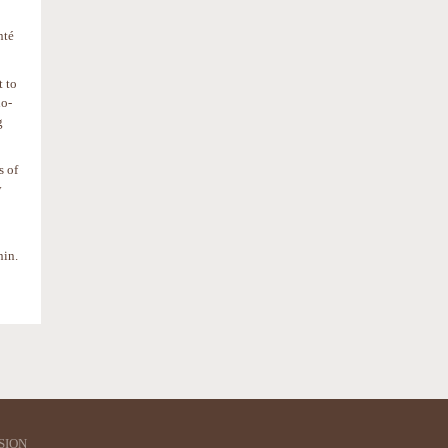
nté
t to
ho-
g
s of
y
nin.
SION