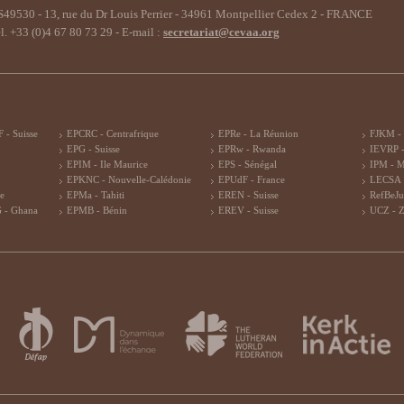
49530 - 13, rue du Dr Louis Perrier - 34961 Montpellier Cedex 2 - FRANCE
l. +33 (0)4 67 80 73 29 - E-mail :
secretariat@cevaa.org
 - Suisse
EPCRC - Centrafrique
EPRe - La Réunion
FJKM -
EPG - Suisse
EPRw - Rwanda
IEVRP -
EPIM - Ile Maurice
EPS - Sénégal
IPM - 
EPKNC - Nouvelle-Calédonie
EPUdF - France
LECSA 
re
EPMa - Tahiti
EREN - Suisse
RefBeJu
 - Ghana
EPMB - Bénin
EREV - Suisse
UCZ - 