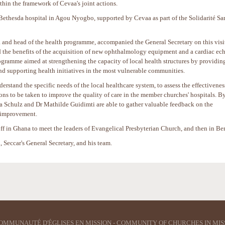
hin the framework of Cevaa's joint actions.
 Bethesda hospital in Agou Nyogbo, supported by Cevaa as part of the Solidarité Sa
 and head of the health programme, accompanied the General Secretary on this visi
nd the benefits of the acquisition of new ophthalmology equipment and a cardiac ec
ogramme aimed at strengthening the capacity of local health structures by providin
nd supporting health initiatives in the most vulnerable communities.
derstand the specific needs of the local healthcare system, to assess the effectivenes
ons to be taken to improve the quality of care in the member churches' hospitals. B
a Schulz and Dr Mathilde Guidimti are able to gather valuable feedback on the
r improvement.
ff in Ghana to meet the leaders of Evangelical Presbyterian Church, and then in Be
Seccar's General Secretary, and his team.
OMMUNAUTÉ D'ÉGLISES EN MISSION - COMMUNITY OF CHURCHES IN MIS