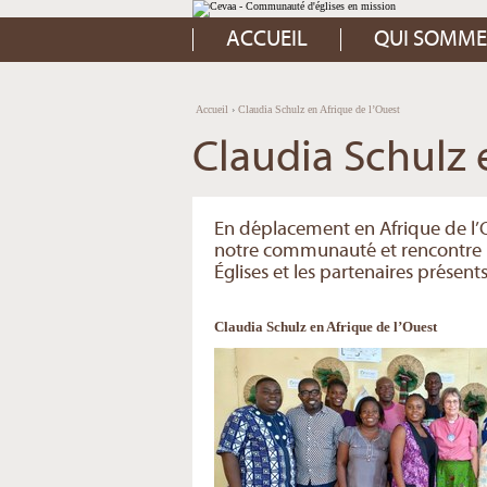
Aller
Outils
au
personnels
contenu.
ACCUEIL
QUI SOMME
|
Aller
à
la
navigation
Accueil
›
Claudia Schulz en Afrique de l’Ouest
Claudia Schulz 
En déplacement en Afrique de l’Ou
notre communauté et rencontre nos
Églises et les partenaires présents 
Claudia Schulz en Afrique de l’Ouest