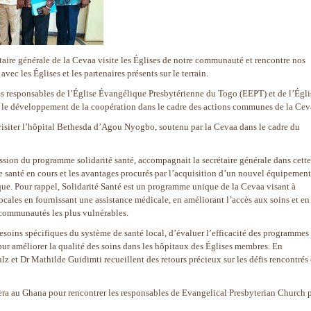
taire générale de la Cevaa visite les Églises de notre communauté et rencontre nos
 avec les Églises et les partenaires présents sur le terrain.
s responsables de l’Église Évangélique Presbytérienne du Togo (EEPT) et de l’Égli
le développement de la coopération dans le cadre des actions communes de la Cev
t visiter l’hôpital Bethesda d’Agou Nyogbo, soutenu par la Cevaa dans le cadre du
sion du programme solidarité santé, accompagnait la secrétaire générale dans cette
de santé en cours et les avantages procurés par l’acquisition d’un nouvel équipement
e. Pour rappel, Solidarité Santé est un programme unique de la Cevaa visant à
 locales en fournissant une assistance médicale, en améliorant l’accès aux soins et en
s communautés les plus vulnérables.
soins spécifiques du système de santé local, d’évaluer l’efficacité des programmes
pour améliorer la qualité des soins dans les hôpitaux des Églises membres. En
ulz et Dr Mathilde Guidimti recueillent des retours précieux sur les défis rencontrés 
tera au Ghana pour rencontrer les responsables de Evangelical Presbyterian Church 