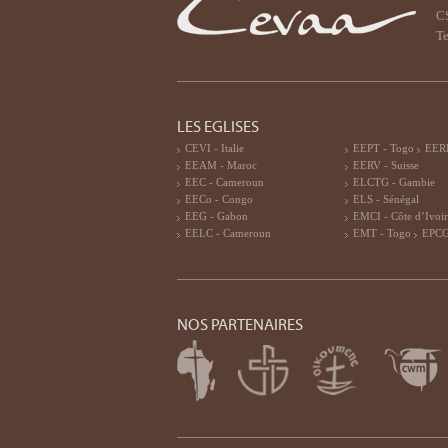
CS
Te
LES EGLISES
CEVI - Italie
EEPT - Togo
EERF
EEAM - Maroc
EERV - Suisse
EEC - Cameroun
ELCTG - Gambie
EECo - Congo
ELS - Sénégal
EEG - Gabon
EMCI - Côte d’Ivoi
EELC - Cameroun
EMT - Togo
EPCG
NOS PARTENAIRES