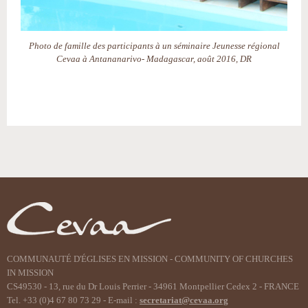
Photo de famille des participants à un séminaire Jeunesse régional
Cevaa à Antananarivo- Madagascar, août 2016, DR
Actions
sur
le
document
COMMUNAUTÉ D'ÉGLISES EN MISSION - COMMUNITY OF CHURCHES
IN MISSION
CS49530 - 13, rue du Dr Louis Perrier - 34961 Montpellier Cedex 2 - FRANCE
Tel. +33 (0)4 67 80 73 29 - E-mail :
secretariat@cevaa.org