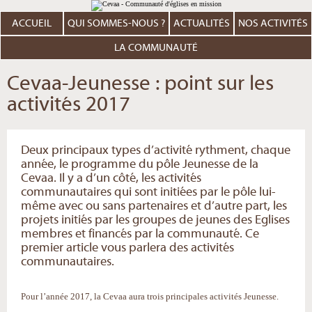
Aller
Outils
au
personnels
contenu.
ACCUEIL
QUI SOMMES-NOUS ?
ACTUALITÉS
NOS ACTIVITÉS
|
Aller
à
LA COMMUNAUTÉ
la
navigation
Cevaa-Jeunesse : point sur les
activités 2017
Deux principaux types d’activité rythment, chaque
année, le programme du pôle Jeunesse de la
Cevaa. Il y a d’un côté, les activités
communautaires qui sont initiées par le pôle lui-
même avec ou sans partenaires et d’autre part, les
projets initiés par les groupes de jeunes des Eglises
membres et financés par la communauté. Ce
premier article vous parlera des activités
communautaires.
Pour l’année 2017, la Cevaa aura trois principales activités Jeunesse.