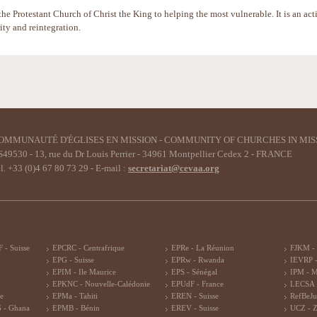
he Protestant Church of Christ the King to helping the most vulnerable. It is an act
rity and reintegration.
OMMUNAUTÉ D'ÉGLISES EN MISSION - COMMUNITY OF CHURCHES IN MIS
49530 - 13, rue du Dr Louis Perrier - 34961 Montpellier Cedex 2 - FRANCE
l. +33 (0)4 67 80 73 29 - E-mail :
secretariat@cevaa.org
 - Suisse
EPCRC - Centrafrique
EPRe - La Réunion
FJKM -
EPG - Suisse
EPRw - Rwanda
IEVRP -
EPIM - Ile Maurice
EPS - Sénégal
IPM - 
EPKNC - Nouvelle-Calédonie
EPUdF - France
LECSA 
re
EPMa - Tahiti
EREN - Suisse
RefBeJu
 - Ghana
EPMB - Bénin
EREV - Suisse
UCZ - 