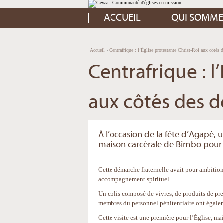
Aller
Outils
au
personnels
contenu.
ACCUEIL
QUI SOMME
|
Aller
à
la
navigation
Accueil
›
Centrafrique : l’Église protestante Christ-Roi aux côtés 
Centrafrique : l
aux côtés des 
À l’occasion de la fête d’Agapè, u
maison carcérale de Bimbo pour 
Cette démarche fraternelle avait pour ambition 
accompagnement spirituel.
Un colis composé de vivres, de produits de prem
membres du personnel pénitentiaire ont égaleme
Cette visite est une première pour l’Église, ma