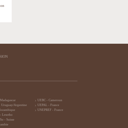
ion
SION
 Madagascar
UEBC - Cameroun
 Uruguay/Argentine
UEPAL - France
Mozambique
UNEPREF - France
- Lesotho
So - Suisse
Zambie