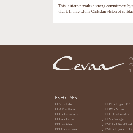
This initiative marks a strong commitment by t
that is in line with a Christian vision of solida
Actions
sur
le
document
C
CS
Te
LES EGLISES
CEVI - Italie
EEPT - Togo
EERF
EEAM - Maroc
EERV - Suisse
EEC - Cameroun
ELCTG - Gambie
EECo - Congo
ELS - Sénégal
EEG - Gabon
EMCI - Côte d’Ivoi
EELC - Cameroun
EMT - Togo
EPCG