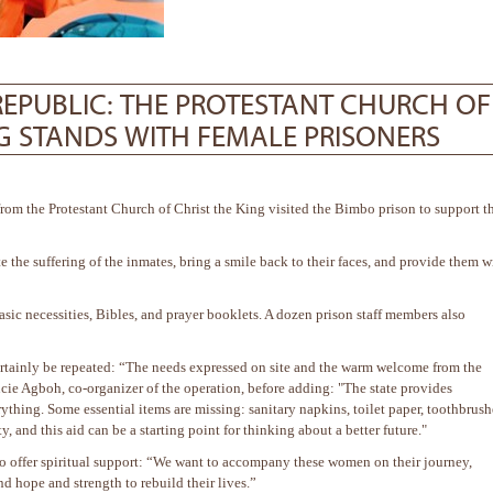
REPUBLIC: THE PROTESTANT CHURCH OF
NG STANDS WITH FEMALE PRISONERS
from the Protestant Church of Christ the King visited the Bimbo prison to support t
te the suffering of the inmates, bring a smile back to their faces, and provide them w
ic necessities, Bibles, and prayer booklets. A dozen prison staff members also
ll certainly be repeated: “The needs expressed on site and the warm welcome from the
ucie Agboh, co-organizer of the operation, before adding: "The state provides
rything. Some essential items are missing: sanitary napkins, toilet paper, toothbrushe
y, and this aid can be a starting point for thinking about a better future."
 offer spiritual support: “We want to accompany these women on their journey,
ind hope and strength to rebuild their lives.”