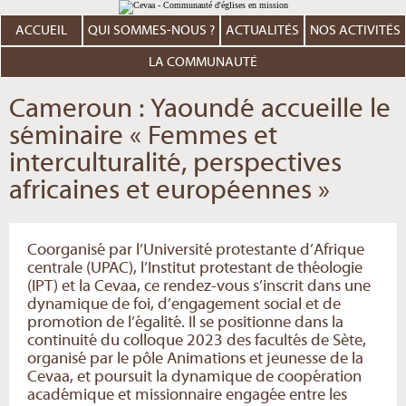
Aller
Outils
au
personnels
contenu.
ACCUEIL
QUI SOMMES-NOUS ?
ACTUALITÉS
NOS ACTIVITÉS
|
Aller
à
LA COMMUNAUTÉ
la
navigation
Cameroun : Yaoundé accueille le
séminaire « Femmes et
interculturalité, perspectives
africaines et européennes »
Coorganisé par l’Université protestante d’Afrique
centrale (UPAC), l’Institut protestant de théologie
(IPT) et la Cevaa, ce rendez-vous s’inscrit dans une
dynamique de foi, d’engagement social et de
promotion de l’égalité. Il se positionne dans la
continuité du colloque 2023 des facultés de Sète,
organisé par le pôle Animations et jeunesse de la
Cevaa, et poursuit la dynamique de coopération
académique et missionnaire engagée entre les