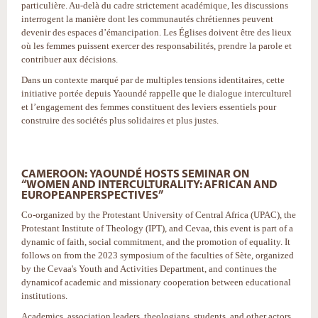
particulière. Au-delà du cadre strictement académique, les discussions
interrogent la manière dont les communautés chrétiennes peuvent
devenir des espaces d’émancipation. Les Églises doivent être des lieux
où les femmes puissent exercer des responsabilités, prendre la parole et
contribuer aux décisions.
Dans un contexte marqué par de multiples tensions identitaires, cette
initiative portée depuis Yaoundé rappelle que le dialogue interculturel
et l’engagement des femmes constituent des leviers essentiels pour
construire des sociétés plus solidaires et plus justes.
CAMEROON: YAOUNDÉ HOSTS SEMINAR ON
“WOMEN AND INTERCULTURALITY: AFRICAN AND
EUROPEANPERSPECTIVES”
Co-organized by the Protestant University of Central Africa (UPAC), the
Protestant Institute of Theology (IPT), and Cevaa, this event is part of a
dynamic of faith, social commitment, and the promotion of equality. It
follows on from the 2023 symposium of the faculties of Sète, organized
by the Cevaa's Youth and Activities Department, and continues the
dynamicof academic and missionary cooperation between educational
institutions.
Academics, association leaders, theologians, students, and other actors