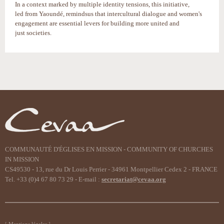
In a context marked by multiple identity tensions, this initiative,
led from Yaoundé, remindsus that intercultural dialogue and women's
engagement are essential levers for building more united and
just societies.
Actions
sur
le
document
COMMUNAUTÉ D'ÉGLISES EN MISSION - COMMUNITY OF CHURCHES
IN MISSION
CS49530 - 13, rue du Dr Louis Perrier - 34961 Montpellier Cedex 2 - FRANCE
Tel. +33 (0)4 67 80 73 29 - E-mail :
secretariat@cevaa.org