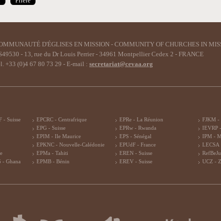
n
Prière
OMMUNAUTÉ D'ÉGLISES EN MISSION - COMMUNITY OF CHURCHES IN MIS
49530 - 13, rue du Dr Louis Perrier - 34961 Montpellier Cedex 2 - FRANCE
l. +33 (0)4 67 80 73 29 - E-mail :
secretariat@cevaa.org
 - Suisse
EPCRC - Centrafrique
EPRe - La Réunion
FJKM -
EPG - Suisse
EPRw - Rwanda
IEVRP -
EPIM - Ile Maurice
EPS - Sénégal
IPM - 
EPKNC - Nouvelle-Calédonie
EPUdF - France
LECSA 
re
EPMa - Tahiti
EREN - Suisse
RefBeJu
 - Ghana
EPMB - Bénin
EREV - Suisse
UCZ - 