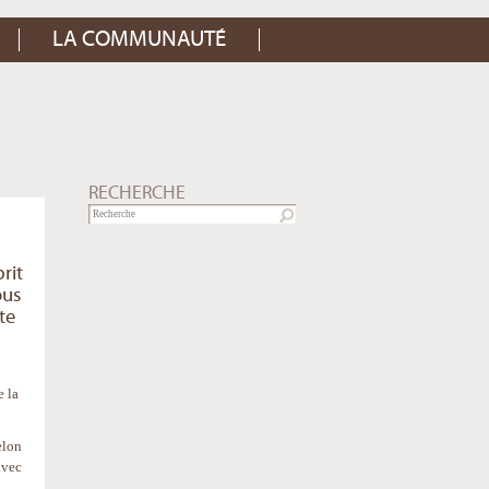
LA COMMUNAUTÉ
RECHERCHE
rit
ous
te
e la
elon
avec