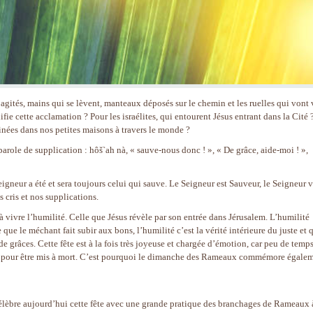
agités, mains qui se lèvent, manteaux déposés sur le chemin et les ruelles qui vont 
ifie cette acclamation ? Pour les israélites, qui entourent Jésus entrant dans la Cité 
inées dans nos petites maisons à travers le monde ?
parole de supplication : hôš`ah nà, « sauve-nous donc ! », « De grâce, aide-moi ! »,
Seigneur a été et sera toujours celui qui sauve. Le Seigneur est Sauveur, le Seigneur 
 cris et nos supplications.
 vivre l’humilité. Celle que Jésus révèle par son entrée dans Jérusalem. L’humilité
 que le méchant fait subir aux bons, l’humilité c’est la vérité intérieure du juste et q
e grâces. Cette fête est à la fois très joyeuse et chargée d’émotion, car peu de temp
êté pour être mis à mort. C’est pourquoi le dimanche des Rameaux commémore égale
célèbre aujourd’hui cette fête avec une grande pratique des branchages de Rameaux 