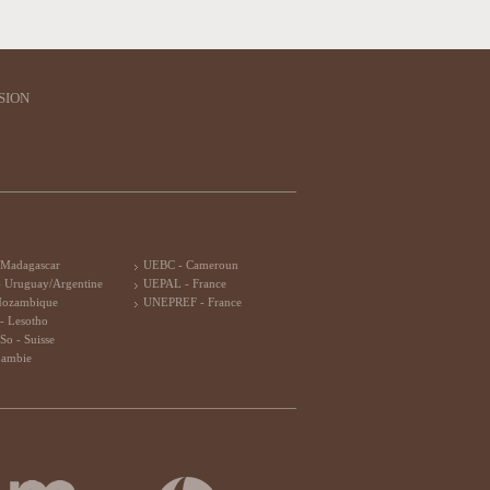
SION
 Madagascar
UEBC - Cameroun
 Uruguay/Argentine
UEPAL - France
Mozambique
UNEPREF - France
- Lesotho
So - Suisse
Zambie