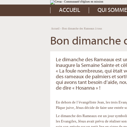
Aller
Outils
au
personnels
contenu.
ACCUEIL
QUI SOMME
|
Aller
à
la
navigation
Accueil
›
Bon dimanche des Rameaux à tous
Bon dimanche 
Le dimanche des Rameaux est un 
inaugure la Semaine Sainte et cél
« La foule nombreuse, qui était v
des rameaux de palmiers et sortit
qui avons tant besoin d’aide, nou
de dire « Hosanna » !
En dehors de l’évangéliste Jean, les trois Evang
Pâque juive, Jésus décide de faire une entrée s
Le dimanche des Rameaux est un jour symboliqu
les Evangiles, Jésus avait prévu de réaliser so
soin son arrivée sur un petit âne en signe de m