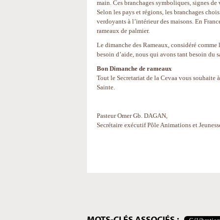
main. Ces branchages symboliques, signes de vi
Selon les pays et régions, les branchages chois
verdoyants à l’intérieur des maisons. En France
rameaux de palmier.
Le dimanche des Rameaux, considéré comme l'un
besoin d’aide, nous qui avons tant besoin du s
Bon Dimanche de rameaux
Tout le Secretariat de la Cevaa vous souhaite 
Sainte.
Pasteur Omer Gb. DAGAN,
Secrétaire exécutif Pôle Animations et Jeunes
Actions
sur
le
document
MOTS-CLÉS ASSOCIÉS :