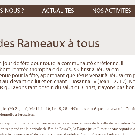
S-NOUS ?
ACTUALITÉS
NOS ACTIVITÉS
des Rameaux à tous
jour de fête pour toute la communauté chrétienne. Il
èbre l'entrée triomphale de Jésus-Christ à Jérusalem.
enue pour la fête, apprenant que Jésus venait à Jérusalem p
 au-devant de lui et en criant : Hosanna ! » (Jean 12, 12). N
s qui avons tant besoin du salut du Christ, n’ayons pas hon
iles (Mt 21,1 - 9, Mc 11,1 - 10, Lc 19, 28 – 40) ont raconté que, peu avant la fête d
olennelle à Jérusalem.
e qui commémore l’entrée solennelle de Jésus au sein de la ville de Jérusalem. S
n entrée pendant la période de fête de Pessa’h, la Pâque juive Il avait donc organisé 
odestie, accompagné de ses deux de ses disciples. Acclamé par les foules, qui