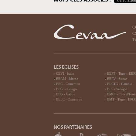
Célébratio
C
CS
Te
LES EGLISES
CEVI - Italie
EEPT - Togo
EERF
EEAM - Maroc
EERV - Suisse
EEC - Cameroun
ELCTG - Gambie
EECo - Congo
ELS - Sénégal
EEG - Gabon
EMCI - Côte d’Ivoi
EELC - Cameroun
EMT - Togo
EPCG
NOS PARTENAIRES