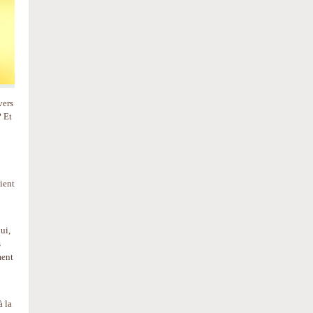
vers
? Et
vient
ui,
s
ment
à la