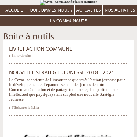
Aller
Outils
au
personnels
contenu.
ACCUEIL
QUI SOMMES-NOUS ?
ACTUALITÉS
NOS ACTIVITÉS
|
Aller
à
LA COMMUNAUTÉ
la
navigation
Boite à outils
LIVRET ACTION COMMUNE
En savoir plus
NOUVELLE STRATÉGIE JEUNESSE 2018 - 2021
La Cevaa, consciente de l’importance que revêt l’action jeunesse pour
le développement et l’épanouissement des jeunes de notre
Communauté d’action et de partage (tant sur le plan spirituel, moral,
intellectuel que physique) a mis sur pied une nouvelle Stratégie
Jeunesse.
Télécharger le fichier