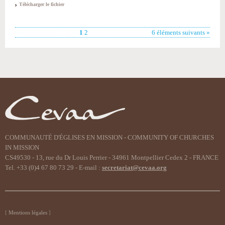
Télécharger le fichier
1
2
6 éléments suivants »
COMMUNAUTÉ D'ÉGLISES EN MISSION - COMMUNITY OF CHURCHES
IN MISSION
CS49530 - 13, rue du Dr Louis Perrier - 34961 Montpellier Cedex 2 - FRANCE
Tel. +33 (0)4 67 80 73 29 - E-mail :
secretariat@cevaa.org
Mentions légales