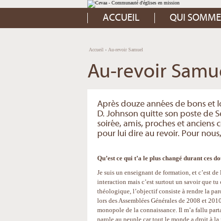
Aller
Outils
au
personnels
contenu.
ACCUEIL
QUI SOMME
|
Aller
à
la
navigation
Accueil
›
Au-revoir Samuel
Au-revoir Samu
Après douze années de bons et lo
D. Johnson quitte son poste de S
soirée, amis, proches et anciens 
pour lui dire au revoir. Pour nous,
Qu’est ce qui t’a le plus changé durant ces 
Je suis un enseignant de formation, et c’est de l
interaction mais c’est surtout un savoir que t
théologique, l’objectif consiste à rendre la pa
lors des Assemblées Générales de 2008 et 2010, 
monopole de la connaissance. Il m’a fallu partag
parole au peuple car tout le monde a droit à l