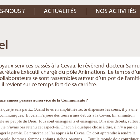
S-NOUS ?
ACTUALITÉS
NOS ACTIVITÉS
el
yaux services passés à la Cevaa, le révérend docteur Samu
ecrétaire Exécutif chargé du pôle Animations. Le temps d’
collaborateurs se sont rassemblés autour d’un pot de l’amiti
 il revient sur ce temps fort de sa carrière.
douze années passées au service de la Communauté ?
à que je suis parti... Quand tu es en amphithéâtre, tu dispenses les cours, il y a une
u communiques. Et cela m’a joué des tours à mes débuts à la Cevaa. En animation
role au peuple du Dieu. Tous sont enseignants et enseignés. Or, à mes débuts, surtout
je n’avais pas retenu cet aspect-là. Chacun à quelque chose à dire, il n’y a pas de
er la parole. Ce principe, je l’ai appris à la Cevaa. On doit apprendre à rendre la
a parole, hommes, femmes, enfants, riches, pauvres…. Tout le monde doit contribuer.