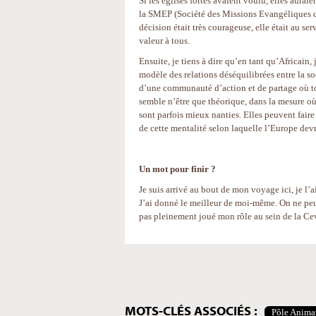
Si les églises fortes avaient voulu, elles aura
la SMEP (Société des Missions Evangéliques de 
décision était très courageuse, elle était au se
valeur à tous.
Ensuite, je tiens à dire qu’en tant qu’Africain
modèle des relations déséquilibrées entre la s
d’une communauté d’action et de partage où to
semble n’être que théorique, dans la mesure où
sont parfois mieux nanties. Elles peuvent faire 
de cette mentalité selon laquelle l’Europe devr
Un mot pour finir ?
Je suis arrivé au bout de mon voyage ici, je l’a
J’ai donné le meilleur de moi-même. On ne peut 
pas pleinement joué mon rôle au sein de la Ce
Actions
sur
le
document
MOTS-CLÉS ASSOCIÉS :
Pôle Anima