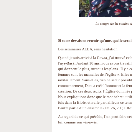
Le temps de la remise 
Si tu ne devais en retenir qu’une, quelle serai
Les séminaires AEBA, sans hésitation.
Quand je suis arrivé à la Cevaa, j’ai trouvé ce
Pays-Bas). Pendant 10 ans, nous avons travaillé
qui donnent le plus, sur tous les plans. Il y a c
femmes sont les mamelles de l’église ». Elles no
ravitaillement. Sans elles, rien ne serait pos
commencement, Dieu a créé l’homme et la femme
création. De ces deux récits, l’Église dominée 
Nous expliquions donc que le mot hébreu utilisé dans la Genèse (Tsela (צלע qui est t
fois dans la Bible, et nulle part ailleurs ce term
l’autre partie d’un ensemble (Ex. 26, 20 ; 1 Roi
Au regard de ce qui précède, l’on peut faire cet
lui, comme son vis-à-vis.