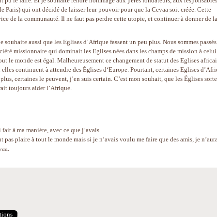
ient pu le faire. Et je souhaite rendre hommage aux pères fondateurs, aux responsable
Paris) qui ont décidé de laisser leur pouvoir pour que la Cevaa soit créée. Cette
rvice de la communauté. Il ne faut pas perdre cette utopie, et continuer à donner de l
, je souhaite aussi que les Eglises d’Afrique fassent un peu plus. Nous sommes passé
ociété missionnaire qui dominait les Eglises nées dans les champs de mission à celui
ut le monde est égal. Malheureusement ce changement de statut des Eglises africa
 elles continuent à attendre des Églises d‘Europe. Pourtant, certaines Eglises d’Afr
plus, certaines le peuvent, j’en suis certain. C’est mon souhait, que les Églises sort
ait toujours aider l’Afrique.
i fait à ma manière, avec ce que j’avais.
pas plaire à tout le monde mais si je n’avais voulu me faire que des amis, je n’aur
vaa.
tions