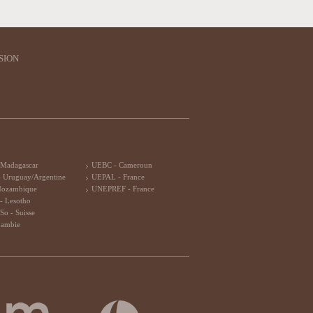
SION
 Madagascar
UEBC - Cameroun
 Uruguay/Argentine
UEPAL - France
Mozambique
UNEPREF - France
- Lesotho
So - Suisse
Zambie