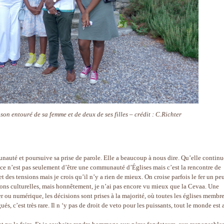
on entouré de sa femme et de deux de ses filles – crédit : C.Richter
auté et poursuive sa prise de parole. Elle a beaucoup à nous dire. Qu’elle continu
té, ce n’est pas seulement d’être une communauté d’Églises mais c’est la rencontre de
et des tensions mais je crois qu’il n’y a rien de mieux. On croise parfois le fer un pe
ions culturelles, mais honnêtement, je n’ai pas encore vu mieux que la Cevaa. Une
 ou numérique, les décisions sont prises à la majorité, où toutes les églises membr
, c’est très rare. Il n ‘y pas de droit de veto pour les puissants, tout le monde est 