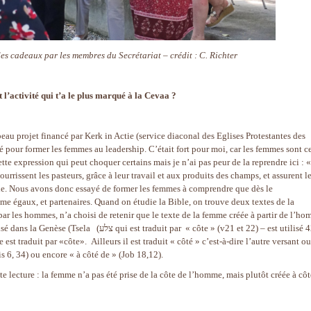
des cadeaux par les membres du Secrétariat – crédit : C. Richter
t l’activité qui t’a le plus marqué à la Cevaa ?
 beau projet financé par Kerk in Actie (service diaconal des Eglises Protestantes des
 pour former les femmes au leadership. C’était fort pour moi, car les femmes sont ce
ette expression qui peut choquer certains mais je n’ai pas peur de la reprendre ici : «
urrissent les pasteurs, grâce à leur travail et aux produits des champs, et assurent l
sible. Nous avons donc essayé de former les femmes à comprendre que dès le
 égaux, et partenaires. Quand on étudie la Bible, on trouve deux textes de la
par les hommes, n’a choisi de retenir que le texte de la femme créée à partir de l’ho
raduit par « côte » (v21 et 22) – est utilisé 42
e est traduit par «côte». Ailleurs il est traduit « côté » c’est-à-dire l’autre versant ou
s 6, 34) ou encore « à côté de » (Job 18,12).
te lecture : la femme n’a pas été prise de la côte de l’homme, mais plutôt créée à cô