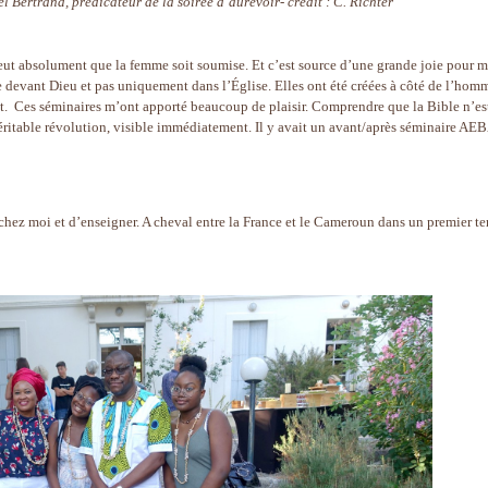
l Bertrand, prédicateur de la soirée d’aurevoir- crédit : C. Richter
veut absolument que la femme soit soumise. Et c’est source d’une grande joie pour 
e devant Dieu et pas uniquement dans l’Église. Elles ont été créées à côté de l’hom
out. Ces séminaires m’ont apporté beaucoup de plaisir. Comprendre que la Bible n’es
véritable révolution, visible immédiatement. Il y avait un avant/après séminaire AE
r chez moi et d’enseigner. A cheval entre la France et le Cameroun dans un premier t