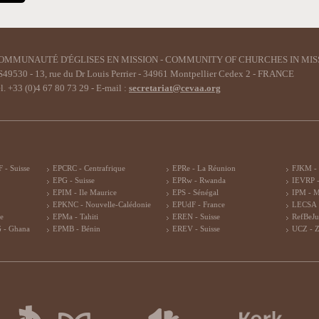
OMMUNAUTÉ D'ÉGLISES EN MISSION - COMMUNITY OF CHURCHES IN MIS
49530 - 13, rue du Dr Louis Perrier - 34961 Montpellier Cedex 2 - FRANCE
l. +33 (0)4 67 80 73 29 - E-mail :
secretariat@cevaa.org
 - Suisse
EPCRC - Centrafrique
EPRe - La Réunion
FJKM -
EPG - Suisse
EPRw - Rwanda
IEVRP -
EPIM - Ile Maurice
EPS - Sénégal
IPM - 
EPKNC - Nouvelle-Calédonie
EPUdF - France
LECSA 
re
EPMa - Tahiti
EREN - Suisse
RefBeJu
 - Ghana
EPMB - Bénin
EREV - Suisse
UCZ - 