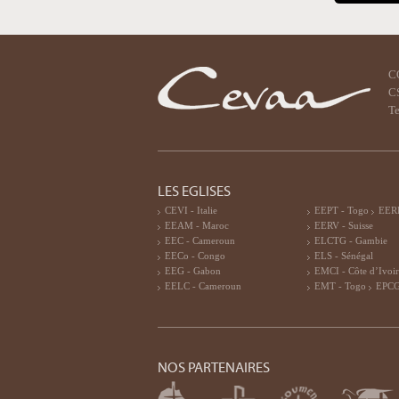
C
CS
Te
LES EGLISES
CEVI - Italie
EEPT - Togo
EERF
EEAM - Maroc
EERV - Suisse
EEC - Cameroun
ELCTG - Gambie
EECo - Congo
ELS - Sénégal
EEG - Gabon
EMCI - Côte d’Ivoi
EELC - Cameroun
EMT - Togo
EPCG
NOS PARTENAIRES