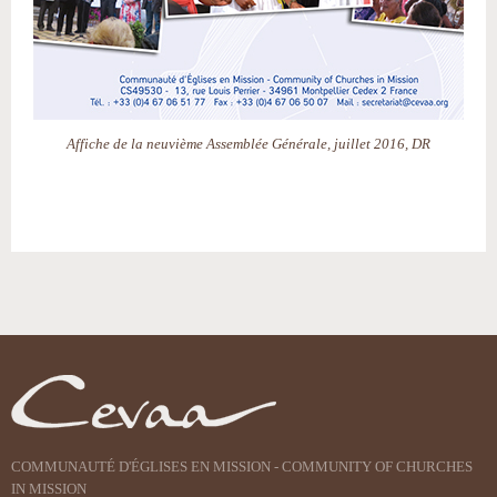
Affiche de la neuvième Assemblée Générale, juillet 2016, DR
Actions
sur
le
document
COMMUNAUTÉ D'ÉGLISES EN MISSION - COMMUNITY OF CHURCHES
IN MISSION