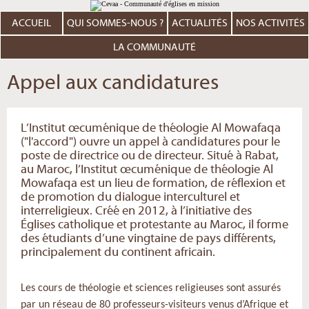
Aller
Outils
au
personnels
contenu.
ACCUEIL
QUI SOMMES-NOUS ?
ACTUALITÉS
NOS ACTIVITÉS
|
Aller
à
LA COMMUNAUTÉ
la
navigation
Appel aux candidatures
L’Institut œcuménique de théologie Al Mowafaqa
("l'accord") ouvre un appel à candidatures pour le
poste de directrice ou de directeur. Situé à Rabat,
au Maroc, l’Institut œcuménique de théologie Al
Mowafaqa est un lieu de formation, de réflexion et
de promotion du dialogue interculturel et
interreligieux. Créé en 2012, à l’initiative des
Églises catholique et protestante au Maroc, il forme
des étudiants d’une vingtaine de pays différents,
principalement du continent africain.
Les cours de théologie et sciences religieuses sont assurés
par un réseau de 80 professeurs-visiteurs venus d’Afrique et