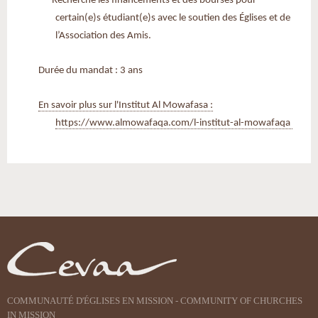
-
Recherche les financements et des bourses pour
certain(e)s étudiant(e)s avec le soutien des Églises et de
l’Association des Amis.
Durée du mandat : 3 ans
En savoir plus sur l'Institut Al Mowafasa :
https://www.almowafaqa.com/l-institut-al-mowafaqa
Actions
sur
le
document
COMMUNAUTÉ D'ÉGLISES EN MISSION - COMMUNITY OF CHURCHES
IN MISSION