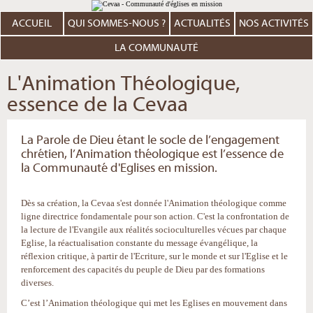
Aller
Outils
au
personnels
contenu.
ACCUEIL
QUI SOMMES-NOUS ?
ACTUALITÉS
NOS ACTIVITÉS
|
Aller
à
LA COMMUNAUTÉ
la
navigation
L'Animation Théologique,
essence de la Cevaa
La Parole de Dieu étant le socle de l’engagement
chrétien, l’Animation théologique est l’essence de
la Communauté d'Eglises en mission.
Dès sa création, la Cevaa s'est donnée l'Animation théologique comme
ligne directrice fondamentale pour son action. C'est la confrontation de
la lecture de l'Evangile aux réalités socioculturelles vécues par chaque
Eglise, la réactualisation constante du message évangélique, la
réflexion critique, à partir de l'Ecriture, sur le monde et sur l'Eglise et le
renforcement des capacités du peuple de Dieu par des formations
diverses.
C’est l’Animation théologique qui met les Eglises en mouvement dans