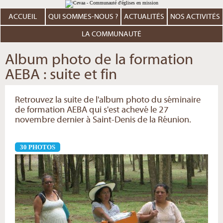
Aller
Outils
au
personnels
contenu.
ACCUEIL
QUI SOMMES-NOUS ?
ACTUALITÉS
NOS ACTIVITÉS
|
Aller
à
LA COMMUNAUTÉ
la
navigation
Album photo de la formation
AEBA : suite et fin
Retrouvez la suite de l'album photo du séminaire
de formation AEBA qui s'est achevé le 27
novembre dernier à Saint-Denis de la Réunion.
30 PHOTOS