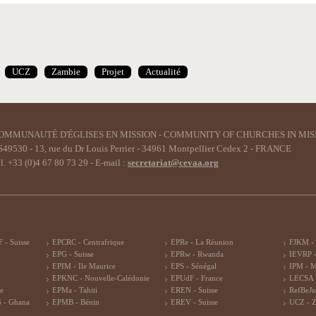
UCZ
Zambie
Projet
Actualité
OMMUNAUTÉ D'ÉGLISES EN MISSION - COMMUNITY OF CHURCHES IN MIS
49530 - 13, rue du Dr Louis Perrier - 34961 Montpellier Cedex 2 - FRANCE
l. +33 (0)4 67 80 73 29 - E-mail :
secretariat@cevaa.org
 - Suisse
EPCRC - Centrafrique
EPRe - La Réunion
FJKM -
EPG - Suisse
EPRw - Rwanda
IEVRP -
EPIM - Ile Maurice
EPS - Sénégal
IPM - 
EPKNC - Nouvelle-Calédonie
EPUdF - France
LECSA 
re
EPMa - Tahiti
EREN - Suisse
RefBeJu
 - Ghana
EPMB - Bénin
EREV - Suisse
UCZ - 