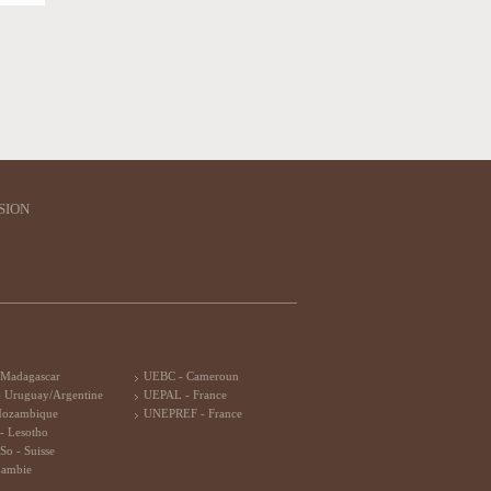
SION
 Madagascar
UEBC - Cameroun
 Uruguay/Argentine
UEPAL - France
Mozambique
UNEPREF - France
- Lesotho
So - Suisse
Zambie