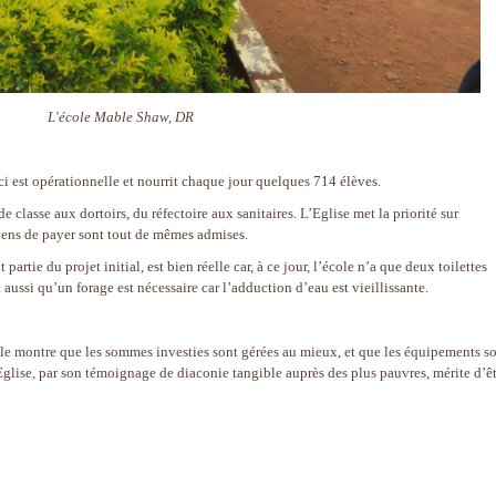
L'école Mable Shaw, DR
-ci est opérationnelle et nourrit chaque jour quelques 714 élèves.
de classe aux dortoirs, du réfectoire aux sanitaires. L’Eglise met la priorité sur
oyens de payer sont tout de mêmes admises.
 partie du projet initial, est bien réelle car, à ce jour, l’école n’a que deux toilettes
ussi qu’un forage est nécessaire car l’adduction d’eau est vieillissante.
elle montre que les sommes investies sont gérées au mieux, et que les équipements s
Eglise, par son témoignage de diaconie tangible auprès des plus pauvres, mérite d’ê