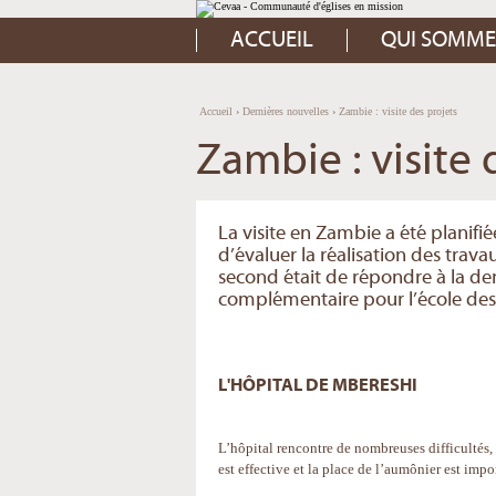
Aller
Outils
au
personnels
contenu.
ACCUEIL
QUI SOMME
|
Aller
à
la
navigation
Accueil
›
Dernières nouvelles
›
Zambie : visite des projets
Zambie : visite 
La visite en Zambie a été planifi
d’évaluer la réalisation des trav
second était de répondre à la dem
complémentaire pour l’école des 
L'HÔPITAL DE MBERESHI
L’hôpital rencontre de nombreuses difficultés,
est effective et la place de l’aumônier est impor