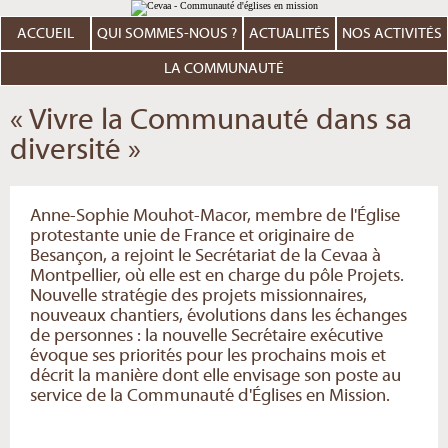
Aller
Outils
au
personnels
contenu.
ACCUEIL
QUI SOMMES-NOUS ?
ACTUALITÉS
NOS ACTIVITÉS
|
Aller
à
LA COMMUNAUTÉ
la
navigation
« Vivre la Communauté dans sa
diversité »
Anne-Sophie Mouhot-Macor, membre de l'Église
protestante unie de France et originaire de
Besançon, a rejoint le Secrétariat de la Cevaa à
Montpellier, où elle est en charge du pôle Projets.
Nouvelle stratégie des projets missionnaires,
nouveaux chantiers, évolutions dans les échanges
de personnes : la nouvelle Secrétaire exécutive
évoque ses priorités pour les prochains mois et
décrit la manière dont elle envisage son poste au
service de la Communauté d'Églises en Mission.