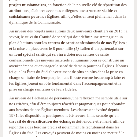
projets missionnaires
, en fonction de la nouvelle clé de répartition des
attributions ; élaborer avec mes collègues une
structure viable et
satisfaisante pour nos Églises
, afin qu’elles entrent pleinement dans la
dynamique de la Communauté.
Au niveau des projets nous aurons deux nouveaux chantiers en 2015 : à
savoir, le suivi du Comité de santé qui doit définir une stratégie et un
plan d’actions pour les
centres de santé confessionnels de nos Églises
;
et la mise en place avec le 8 pour mille
(1)
italien d’un partenariat sur
un
fond spécial santé
qui servira à doter nos centres de santé
confessionnels des moyens matériels et humains pour se construire un
avenir pérenne et envisager la santé de demain pour nos Églises. Notons
ici que les États du Sud s’investissent de plus en plus dans la prise en
charge sanitaire de leur peuple, mais il reste encore beaucoup à faire et
les Églises jouent un rôle fondamental dans l’accompagnement et la
prise en charge sanitaires de leurs fidèles.
Au niveau de l’échange de personnes, une réflexion me semble utile sur
nos critères, afin d’être toujours réactifs et pragmatiques pour répondre
aux besoins de nos Églises membres. Les choses ont évolué depuis
1971, les dispositions pratiques ont été revues. Il me semble qu’un
travail de diversification des échanges
doit encore être mené, afin de
répondre à des besoins précis et notamment le recrutement dans les
Églises du Sud. Les envoyés peuvent de moins en moins se mettre à la