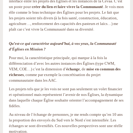
interface entre les projets des Églises et les instances de la Cevaa. C’est
un poste pour
créer du lien et faire vivre la Communauté
. Je vois mon
rôle comme le bras technique des Églises pour les projets. Le fait que
les projets soient très divers (à la fois santé, construction, éducation,
agriculture…, renforcement des capacités des pasteurs et laïcs…) me
plaît car c’est vivre la Communauté dans sa diversité.
Qu’est-ce qui caractérise aujourd’hui, à vos yeux, la Communauté
d’Églises en Mission ?
Pour moi, la caractéristique principale, qui marque à la fois la
différenciation d’avec les autres instances des Églises (type CWM,
VEM, COE…) c’est la dimension d’
échange
, de
mise en commun des
richesses
, comme par exemple la concrétisation du projet
communautaire dans les AAC.
Les projets tels que je les vois ne sont pas seulement un volet financier
et opérationnel mais représentent l’avenir de nos Églises, la dynamique
dans laquelle chaque Église souhaite orienter l’accompagnement de ses
fidèles.
Au niveau de l’échange de personnes, je me rends compte qu’en 10 ans
la proportion des envoyés du Sud vers le Nord s’est intensifiée. Les
échanges se sont diversifiés. Ces nouvelles perspectives sont une réelle
motivation.