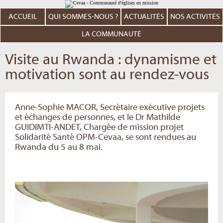
Aller
Outils
au
personnels
contenu.
ACCUEIL
QUI SOMMES-NOUS ?
ACTUALITÉS
NOS ACTIVITÉS
|
Aller
à
LA COMMUNAUTÉ
la
navigation
Visite au Rwanda : dynamisme et
motivation sont au rendez-vous
Anne-Sophie MACOR, Secrétaire exécutive projets
et échanges de personnes, et le Dr Mathilde
GUIDIMTI-ANDET, Chargée de mission projet
Solidarité Santé OPM-Cevaa, se sont rendues au
Rwanda du 5 au 8 mai.