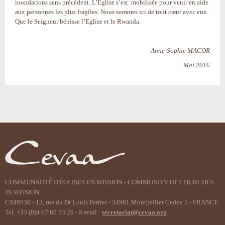
inondations sans précédent. L’Eglise s’est mobilisée pour venir en aide
aux personnes les plus fragiles. Nous sommes ici de tout cœur avec eux.
Que le Seigneur bénisse l’Eglise et le Rwanda.
Anne-Sophie MACOR
Mai 2016
Actions
sur
le
document
COMMUNAUTÉ D'ÉGLISES EN MISSION - COMMUNITY OF CHURCHES
IN MISSION
CS49530 - 13, rue du Dr Louis Perrier - 34961 Montpellier Cedex 2 - FRANCE
Tel. +33 (0)4 67 80 73 29 - E-mail :
secretariat@cevaa.org