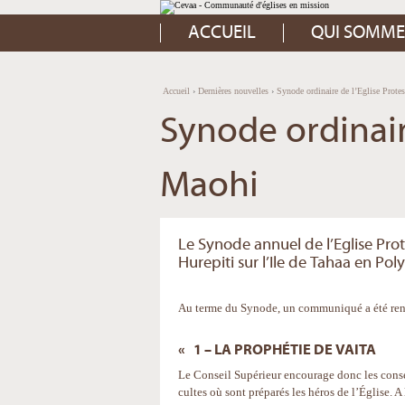
Aller
Outils
au
personnels
contenu.
ACCUEIL
QUI SOMME
|
Aller
à
la
navigation
Accueil
›
Dernières nouvelles
›
Synode ordinaire de l’Eglise Prote
Synode ordinair
Maohi
Le Synode annuel de l’Eglise Prot
Hurepiti sur l’Ile de Tahaa en Pol
Au terme du Synode, un communiqué a été rendu
« 1 – LA PROPHÉTIE DE VAITA
Le Conseil Supérieur encourage donc les conseil
cultes où sont préparés les héros de l’Église.