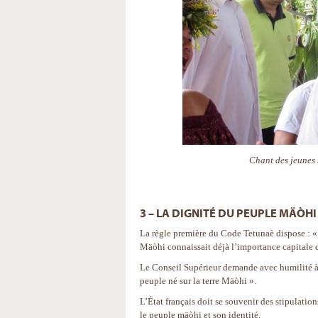
Chant des jeunes 
3 – LA DIGNITÉ DU PEUPLE MÄÒHI
La règle première du Code Tetunaè dispose : « C
Mäòhi connaissait déjà l’importance capitale de
Le Conseil Supérieur demande avec humilité à l
peuple né sur la terre Mäòhi ».
L’État français doit se souvenir des stipulation
le peuple mäòhi et son identité.