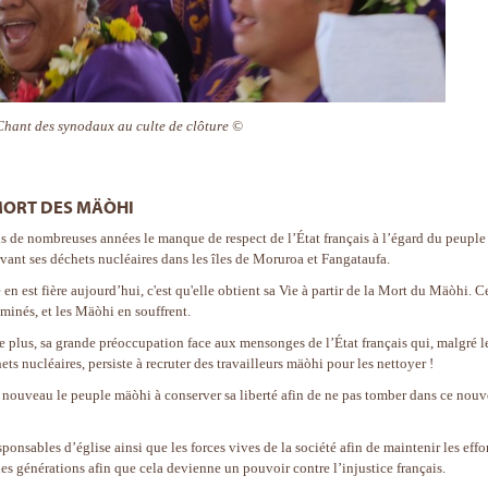
Chant des synodaux au culte de clôture ©
 MORT DES MÄÒHI
s de nombreuses années le manque de respect de l’État français à l’égard du peuple
nt ses déchets nucléaires dans les îles de Moruroa et Fangataufa.
e en est fière aujourd’hui, c'est qu'elle obtient sa Vie à partir de la Mort du Mäòhi. C
minés, et les Mäòhi en souffrent.
e plus, sa grande préoccupation face aux mensonges de l’État français qui, malgré l
s nucléaires, persiste à recruter des travailleurs mäòhi pour les nettoyer !
à nouveau le peuple mäòhi à conserver sa liberté afin de ne pas tomber dans ce nou
onsables d’église ainsi que les forces vives de la société afin de maintenir les effo
 les générations afin que cela devienne un pouvoir contre l’injustice français.