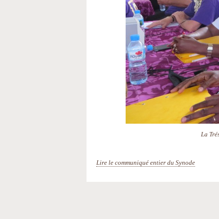
La Tré
Lire le communiqué entier du Synode
Actions
sur
le