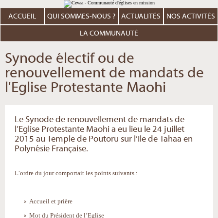
Aller
Outils
au
personnels
contenu.
ACCUEIL
QUI SOMMES-NOUS ?
ACTUALITÉS
NOS ACTIVITÉS
|
Aller
à
LA COMMUNAUTÉ
la
navigation
Synode électif ou de
renouvellement de mandats de
l'Eglise Protestante Maohi
Le Synode de renouvellement de mandats de
l’Eglise Protestante Maohi a eu lieu le 24 juillet
2015 au Temple de Poutoru sur l’Ile de Tahaa en
Polynésie Française.
L’ordre du jour comportait les points suivants :
Accueil et prière
Mot du Président de l’Eglise