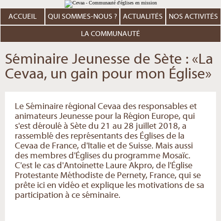
Aller
Outils
au
personnels
contenu.
ACCUEIL
QUI SOMMES-NOUS ?
ACTUALITÉS
NOS ACTIVITÉS
|
Aller
à
LA COMMUNAUTÉ
la
navigation
Séminaire Jeunesse de Sète : «La
Cevaa, un gain pour mon Église»
Le Séminaire régional Cevaa des responsables et
animateurs Jeunesse pour la Région Europe, qui
s'est déroulé à Sète du 21 au 28 juillet 2018, a
rassemblé des représentants des Églises de la
Cevaa de France, d'Italie et de Suisse. Mais aussi
des membres d'Églises du programme Mosaïc.
C'est le cas d'Antoinette Laure Akpro, de l'Église
Protestante Méthodiste de Pernety, France, qui se
prête ici en vidéo et explique les motivations de sa
participation à ce séminaire.