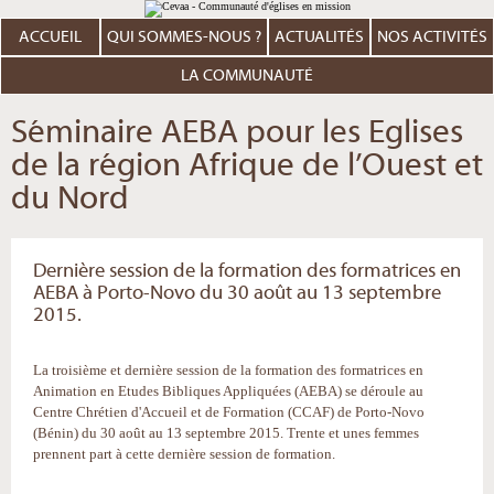
Aller
Outils
au
personnels
contenu.
ACCUEIL
QUI SOMMES-NOUS ?
ACTUALITÉS
NOS ACTIVITÉS
|
Aller
à
LA COMMUNAUTÉ
la
navigation
Séminaire AEBA pour les Eglises
de la région Afrique de l’Ouest et
du Nord
Dernière session de la formation des formatrices en
AEBA à Porto-Novo du 30 août au 13 septembre
2015.
La troisième et dernière session de la formation des formatrices en
Animation en Etudes Bibliques Appliquées (AEBA) se déroule au
Centre Chrétien d'Accueil et de Formation (CCAF) de Porto-Novo
(Bénin) du 30 août au 13 septembre 2015. Trente et unes femmes
prennent part à cette dernière session de formation.