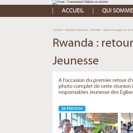
Aller
Outils
au
personnels
contenu.
ACCUEIL
QUI SOMME
|
Aller
à
la
navigation
Accueil
›
Dernières nouvelles
›
Rwanda : retour en images sur le s
Rwanda : retour
Jeunesse
A l'occasion du premier retour d'
photo complet de cette réunion i
responsables Jeunesse des Églis
38 PHOTOS