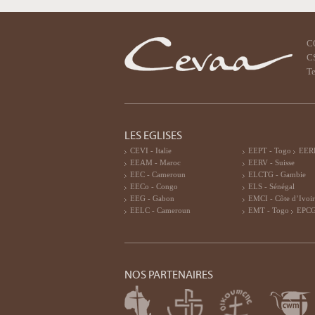
C
CS
Te
LES EGLISES
CEVI - Italie
EEPT - Togo
EERF
EEAM - Maroc
EERV - Suisse
EEC - Cameroun
ELCTG - Gambie
EECo - Congo
ELS - Sénégal
EEG - Gabon
EMCI - Côte d’Ivoi
EELC - Cameroun
EMT - Togo
EPCG
NOS PARTENAIRES