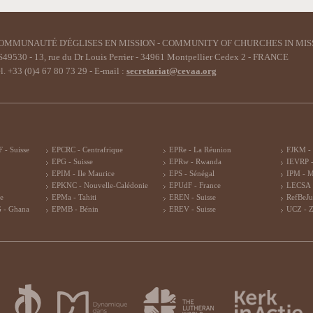
OMMUNAUTÉ D'ÉGLISES EN MISSION - COMMUNITY OF CHURCHES IN MIS
49530 - 13, rue du Dr Louis Perrier - 34961 Montpellier Cedex 2 - FRANCE
l. +33 (0)4 67 80 73 29 - E-mail :
secretariat@cevaa.org
 - Suisse
EPCRC - Centrafrique
EPRe - La Réunion
FJKM -
EPG - Suisse
EPRw - Rwanda
IEVRP -
EPIM - Ile Maurice
EPS - Sénégal
IPM - 
EPKNC - Nouvelle-Calédonie
EPUdF - France
LECSA 
re
EPMa - Tahiti
EREN - Suisse
RefBeJu
 - Ghana
EPMB - Bénin
EREV - Suisse
UCZ - 