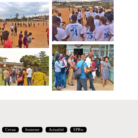
Cevaa
Jeunesse
Actualité
EPRw