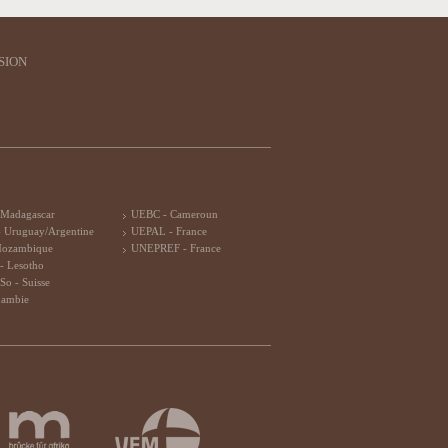
SION
 Madagascar
UEBC - Cameroun
 Uruguay/Argentine
UEPAL - France
Mozambique
UNEPREF - France
- Lesotho
So - Suisse
Zambie