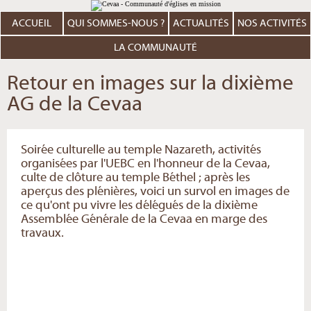
Aller
Outils
au
personnels
contenu.
ACCUEIL
QUI SOMMES-NOUS ?
ACTUALITÉS
NOS ACTIVITÉS
|
Aller
à
LA COMMUNAUTÉ
la
navigation
Retour en images sur la dixième
AG de la Cevaa
Soirée culturelle au temple Nazareth, activités
organisées par l'UEBC en l'honneur de la Cevaa,
culte de clôture au temple Béthel ; après les
aperçus des plénières, voici un survol en images de
ce qu'ont pu vivre les délégués de la dixième
Assemblée Générale de la Cevaa en marge des
travaux.