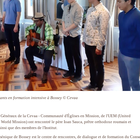
ants en formation intensive à Bossey © Cevaa
res Généraux de la Cevaa - Communauté d'Églises en Mission, de l'UEM (United
World Mission) ont rencontré le père Ioan Sauca, prêtre orthodoxe roumain et
insi que des membres de l'Institut.
uménique de Bossey est le centre de rencontres, de dialogue et de formation du Conse