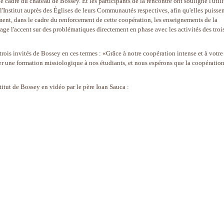
le cadre du château de Bossey. Et les participants de la rencontre ont souligné l'utili
l'Institut auprès des Églises de leurs Communautés respectives, afin qu'elles puisse
nt, dans le cadre du renforcement de cette coopération, les enseignements de la
age l'accent sur des problématiques directement en phase avec les activités des troi
rois invités de Bossey en ces termes : «Grâce à notre coopération intense et à votre
er une formation missiologique à nos étudiants, et nous espérons que la coopératio
titut de Bossey en vidéo par le père Ioan Sauca :