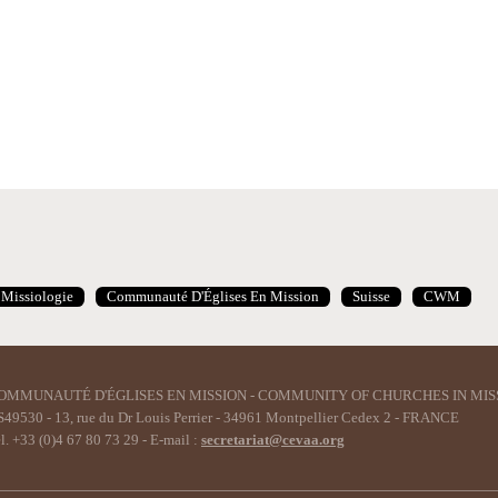
Missiologie
Communauté D'Églises En Mission
Suisse
CWM
OMMUNAUTÉ D'ÉGLISES EN MISSION - COMMUNITY OF CHURCHES IN MIS
49530 - 13, rue du Dr Louis Perrier - 34961 Montpellier Cedex 2 - FRANCE
l. +33 (0)4 67 80 73 29 - E-mail :
secretariat@cevaa.org