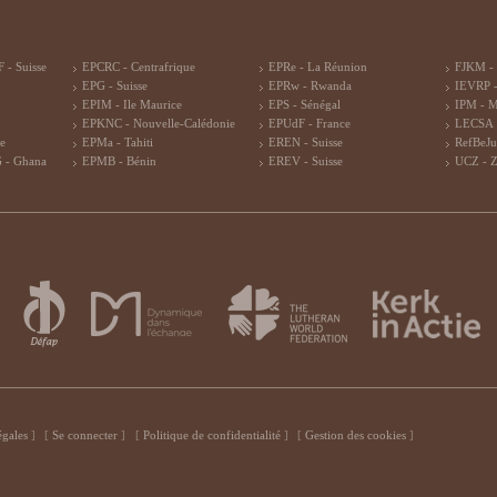
 - Suisse
EPCRC - Centrafrique
EPRe - La Réunion
FJKM -
EPG - Suisse
EPRw - Rwanda
IEVRP -
EPIM - Ile Maurice
EPS - Sénégal
IPM - 
EPKNC - Nouvelle-Calédonie
EPUdF - France
LECSA 
re
EPMa - Tahiti
EREN - Suisse
RefBeJu
 - Ghana
EPMB - Bénin
EREV - Suisse
UCZ - 
égales
Se connecter
Politique de confidentialité
Gestion des cookies