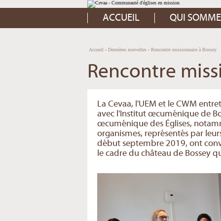
Aller
Outils
au
personnels
contenu.
ACCUEIL
QUI SOMME
|
Aller
à
la
navigation
Accueil
›
Dernières nouvelles
›
Rencontre missionnaire à Bossey
Rencontre miss
La Cevaa, l'UEM et le CWM entret
avec l'Institut œcuménique de Bo
œcuménique des Églises, notamme
organismes, représentés par leurs
début septembre 2019, ont convenu
le cadre du château de Bossey q