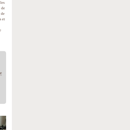
les
e de
s de
s et
e
me