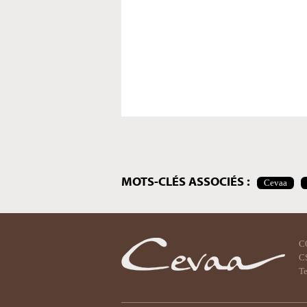
Actions
sur
le
document
MOTS-CLÉS ASSOCIÉS :
Cevaa
C
CS
Te