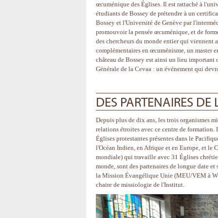
œcuménique des Églises. Il est rattaché à l'uni
étudiants de Bossey de prétendre à un certifica
Bossey et l'Université de Genève par l'interméd
promouvoir la pensée œcuménique, et de former 
des chercheurs du monde entier qui viennent app
complémentaires en œcuménisme, un master en
château de Bossey est ainsi un lieu important 
Générale de la Cevaa : un événement qui devrait
DES PARTENAIRES DE
Depuis plus de dix ans, les trois organismes m
relations étroites avec ce centre de formatio
Églises protestantes présentes dans le Pacifiqu
l'Océan Indien, en Afrique et en Europe, et l
mondiale) qui travaille avec 31 Églises chrétie
monde, sont des partenaires de longue date e
la Mission Évangélique Unie (MEU/VEM à Wupp
chaire de missiologie de l'Institut.