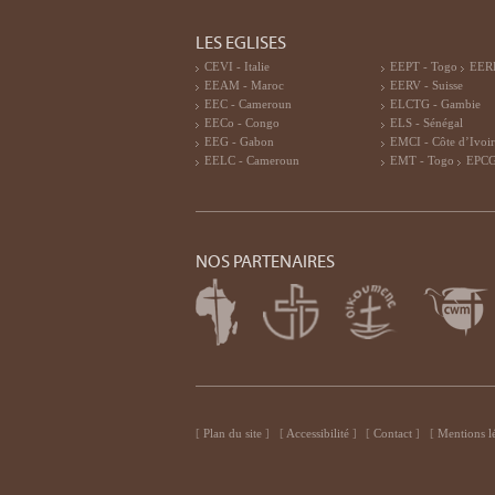
LES EGLISES
CEVI - Italie
EEPT - Togo
EERF
EEAM - Maroc
EERV - Suisse
EEC - Cameroun
ELCTG - Gambie
EECo - Congo
ELS - Sénégal
EEG - Gabon
EMCI - Côte d’Ivoi
EELC - Cameroun
EMT - Togo
EPCG
NOS PARTENAIRES
Plan du site
Accessibilité
Contact
Mentions l