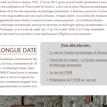
versité de Genève depuis 1952. C'est en 2011 qu'un accord inédit, permettant à tous 
t d'accréditation de l'Université de Genève, a été conclu entre l'Institut œcuméniqu
iaire de la Faculté autonome de théologie protestante. L'Institut a pour but à la foi
des responsables tant laïcs qu'ecclésiaux. Chaque année, il accueille des étudiant
rofondir leurs études, à travers les trois cursus proposés : un certificat d'études
 théologie œcuménique ainsi qu'un doctorat en théologie (option œcuménisme). L
d'échanges, et il servira de cadre, du 17 au 24 octobre 2020, à la 11ème Assemblée
 favoriser les rencontres entre représentants d'Églises et universitaires.
Pour aller plus loin :
 LONGUE DATE
Le site de l'Institut œcuménique de Bossey
issionnaires entretiennent des
Université de Genève : la Faculté autono
n. La Cevaa, communauté de 35
de théologie protestante
e, en Amérique latine, dans
Le site du CWM
e CWM (Conseil pour la mission
nnes à travers 6 régions du
Présentation de l'UEM sur son site
t sont notamment engagés avec
ertal) dans le soutien à la