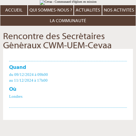
Aller
Outils
au
personnels
contenu.
ACCUEIL
QUI SOMMES-NOUS ?
ACTUALITÉS
NOS ACTIVITÉS
|
Aller
à
LA COMMUNAUTÉ
la
navigation
Rencontre des Secrétaires
Généraux CWM-UEM-Cevaa
Quand
du 09/12/2024
à 09h00
au 11/12/2024
à 17h00
Où
Londres
Actions
sur