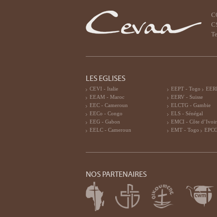
C
CS
Te
LES EGLISES
CEVI - Italie
EEPT - Togo
EERF
EEAM - Maroc
EERV - Suisse
EEC - Cameroun
ELCTG - Gambie
EECo - Congo
ELS - Sénégal
EEG - Gabon
EMCI - Côte d’Ivoi
EELC - Cameroun
EMT - Togo
EPCG
NOS PARTENAIRES