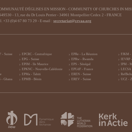
OMMUNAUTÉ D'ÉGLISES EN MISSION - COMMUNITY OF CHURCHES IN MIS
49530 - 13, rue du Dr Louis Perrier - 34961 Montpellier Cedex 2 - FRANCE
l. +33 (0)4 67 80 73 29 - E-mail :
secretariat@cevaa.org
 - Suisse
EPCRC - Centrafrique
EPRe - La Réunion
FJKM -
EPG - Suisse
EPRw - Rwanda
IEVRP -
EPIM - Ile Maurice
EPS - Sénégal
IPM - 
EPKNC - Nouvelle-Calédonie
EPUdF - France
LECSA 
re
EPMa - Tahiti
EREN - Suisse
RefBeJu
 - Ghana
EPMB - Bénin
EREV - Suisse
UCZ - 