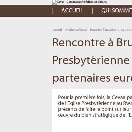
Aller
Outils
au
personnels
contenu.
ACCUEIL
QUI SOMME
|
Aller
à
la
navigation
Accueil
›
Dernières nouvelles
›
Rencontre à Bruxelles : l’Eglise Pr
Rencontre à Brux
Presbytérienne
partenaires eu
Pour la première fois, la Cevaa pa
de l’Eglise Presbytérienne au Rw
présents de faire le point sur 
œuvre du plan stratégique de l’EP