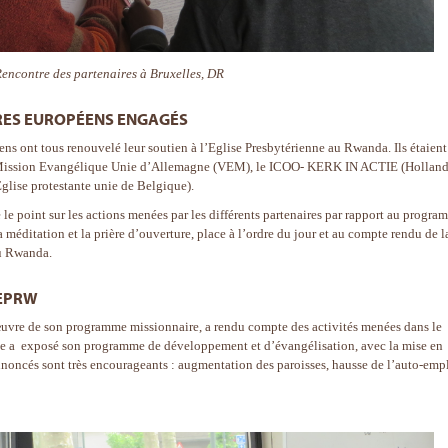
encontre des partenaires à Bruxelles, DR
RES EUROPÉENS ENGAGÉS
ens ont tous renouvelé leur soutien à l’Eglise Presbytérienne au Rwanda. Ils étaient
la Mission Evangélique Unie d’Allemagne (VEM), le ICOO- KERK IN ACTIE (Holland
glise protestante unie de Belgique).
re le point sur les actions menées par les différents partenaires par rapport au progr
méditation et la prière d’ouverture, place à l’ordre du jour et au compte rendu de l
au Rwanda.
’EPRW
œuvre de son programme missionnaire, a rendu compte des activités menées dans le
elle a exposé son programme de développement et d’évangélisation, avec la mise en
noncés sont très encourageants : augmentation des paroisses, hausse de l’auto-emp