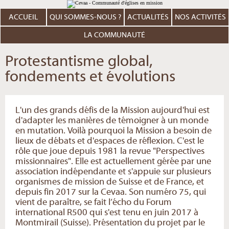
Aller
Outils
au
personnels
contenu.
ACCUEIL
QUI SOMMES-NOUS ?
ACTUALITÉS
NOS ACTIVITÉS
|
Aller
à
LA COMMUNAUTÉ
la
navigation
Protestantisme global,
fondements et évolutions
L'un des grands défis de la Mission aujourd'hui est
d'adapter les manières de témoigner à un monde
en mutation. Voilà pourquoi la Mission a besoin de
lieux de débats et d'espaces de réflexion. C'est le
rôle que joue depuis 1981 la revue "Perspectives
missionnaires". Elle est actuellement gérée par une
association indépendante et s'appuie sur plusieurs
organismes de mission de Suisse et de France, et
depuis fin 2017 sur la Cevaa. Son numéro 75, qui
vient de paraître, se fait l’écho du Forum
international R500 qui s'est tenu en juin 2017 à
Montmirail (Suisse). Présentation du projet par le