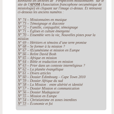
Retrouvez les archives de "Perspectives missionnaires" sur le
site de l'
AFOM
(Association francophone oecuménique de
missiologie) en cliquant sur l'image ci-dessus. Et retrouvez
ci-dessous les anciens numéros :
N° 74
– Missionnaires en musique
N° 73
– Témoignage et diaconie
N° 72
– Famille, conjugalité, témoignage
N° 71
– Églises et culture émergente
N° 70
– Ensemble vers la vie, Nouvelles pistes pour la
mission
N° 69
– Héritiers et témoins d’une terre promise
N° 68
– Se former à la mission ?
N° 67
– Œcuménisme et mission en Europe
N° 66
– Relire David Bosh
N° 65
– Afrique en mission
N° 64
– Bible et traduction en mission
N° 63
– Prier dans un contexte interreligieux ?
N° 62
– La planète évangélique
N° 61
– Divers articles
N° 60
– Dossier Édimbourg – Cape Town 2010
N° 59
– Dossier Afrique du sud
N° 58
– La Mission : entre altérité et identité
N° 57
– Dossier Mission et communication
N° 56
– Dossier Madagascar
N° 55
– Mission en Europe
N° 54
– Christianisme en zones interdites
N° 53
– Économie et foi