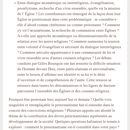
Entre dialogue œcuménique ou interreligieux, évangélisation,
prosélytisme, recherche d'un vivre ensemble, quelle est la mission
de l’ Église ? Les contributeurs ont témoigné de la façon dont leur
Église se positionnait dans cette problématique : se considère-t-
elle d’abord comme chrétienne ou comme protestante ? Comment
s'y vit l’œcuménisme, la recherche de communion entre Églises ?
A-t-elle une approche œcuménique ou dénominationnelle de la
relation avec les autres religions ? Comment surmonter la tension
entre volonté d’évangéliser et nécessité du dialogue interreligieux
? Comment articuler appartenance à une communauté de foi et
vivre ensemble avec d'autres courants religieux ? Les débats
conduits par Gilles Bourquin ont fait ressortir la difficile situation
de l'homme devant Dieu, entre particularisme et universalisme,
entre le besoin d’affirmer son identité et sa foi et le désir
d’ouverture et de compréhension de l’autre. Cette tension se
retrouve dans toutes les dénominations et les lignes de fracture
parcourent l’ensemble des Églises et des courants religieux.
Pourquoi être protestant hier, aujourd’hui et demain ? Quelle voix
singulière et irremplaçable le protestantisme fait-il entendre dans le
concert des convictions religieuses ? Plusieurs apports ont abordé le
thème de la contribution des divers protestantismes représentés au
développement de la société. Quelques questions balisaient le terrain à
explorer : comment le protestantisme est-il considéré dans votre pays ?