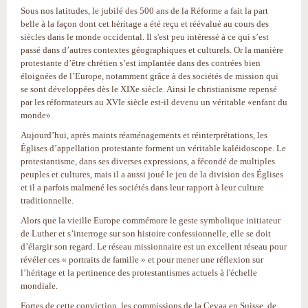
Sous nos latitudes, le jubilé des 500 ans de la Réforme a fait la part
belle à la façon dont cet héritage a été reçu et réévalué au cours des
siècles dans le monde occidental. Il s'est peu intéressé à ce qui s’est
passé dans d’autres contextes géographiques et culturels. Or la manière
protestante d’être chrétien s’est implantée dans des contrées bien
éloignées de l’Europe, notamment grâce à des sociétés de mission qui
se sont développées dès le XIXe siècle. Ainsi le christianisme repensé
par les réformateurs au XVIe siècle est-il devenu un véritable «enfant du
monde».
Aujourd’hui, après maints réaménagements et réinterprétations, les
Églises d’appellation protestante forment un véritable kaléidoscope. Le
protestantisme, dans ses diverses expressions, a fécondé de multiples
peuples et cultures, mais il a aussi joué le jeu de la division des Églises
et il a parfois malmené les sociétés dans leur rapport à leur culture
traditionnelle.
Alors que la vieille Europe commémore le geste symbolique initiateur
de Luther et s’interroge sur son histoire confessionnelle, elle se doit
d’élargir son regard. Le réseau missionnaire est un excellent réseau pour
révéler ces « portraits de famille » et pour mener une réflexion sur
l’héritage et la pertinence des protestantismes actuels à l'échelle
mondiale.
Fortes de cette conviction, les commissions de la Cevaa en Suisse, de