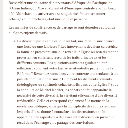
Rassembler une douzaine d'intervenants d'Afrique, du Pacifique, de
l'Océan Indien, du Moyen-Orient et d'Amérique centrale était un beau
défi. Voir chacun-e arriver avec sa singularité, fraterniser, nouer
échanges et interactions, était une belle expérience.
Les matinées de conférences et de partage se sont déroulées autour de
quelques enjeux décisifs :
La diversité protestante est-elle un fait, une fatalité, une chance,
une force ou une faiblesse ? Les intervenants devaient caractériser
la forme de protestantisme que revêt leur Église au sein du monde
protestant en en faisant ressortir les traits principaux et les
différents courants. Les questions suivantes guidaient leur
réflexion : comment votre Église se situe-t-elle par rapport à la
Réforme ? Ressentez-vous dans votre contexte une tendance à un
post-dénominationnalisme ? Comment les différents courants
théologiques ou spirituels cohabitent-ils dans votre Église ? Sous
la conduite de Michel Kocher, les débats ont fait apparaître la
nécessité de cette diversité, la vie étant elle-même d'une diversité
irréductible. Celle-ci correspond également à la nature de la
révélation biblique, ainsi qu'à la multiplicité des contextes dans
lesquels elle se donne à connaître ; les discussions ont fait
apparaître une aspiration à dépasser cette diversité en prenant du
recul dans l’échange et le partage des convictions.