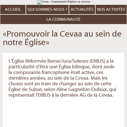
Aller
Outils
au
personnels
contenu.
ACCUEIL
QUI SOMMES-NOUS ?
ACTUALITÉS
NOS ACTIVITÉS
|
Aller
à
LA COMMUNAUTÉ
la
navigation
«Promouvoir la Cevaa au sein de
notre Église»
L'Église Réformée Berne/Jura/Soleure (ERBJS) a la
particularité d'être une Église bilingue, dont seule
la composante francophone était active, ces
dernières années, au sein de la Cevaa. Mais les
choses sont en train de changer au sein de cette
Église de Suisse, selon Aline Gagnebin-Dufaux, qui
représentait l'ERBJS à la dernière AG de la Cevaa.