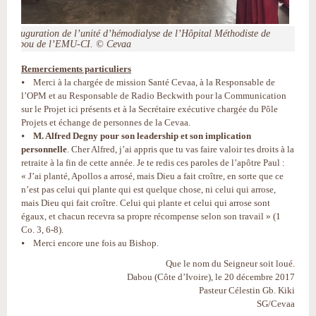
Inauguration de l’unité d’hémodialyse de l’Hôpital Méthodiste de
Dabou de l’EMU-CI. © Cevaa
Remerciements particuliers
⦁ Merci à la chargée de mission Santé Cevaa, à la Responsable de
l’OPM et au Responsable de Radio Beckwith pour la Communication
sur le Projet ici présents et à la Secrétaire exécutive chargée du Pôle
Projets et échange de personnes de la Cevaa.
⦁
M. Alfred Degny pour son leadership et son implication
personnelle
. Cher Alfred, j’ai appris que tu vas faire valoir tes droits à la
retraite à la fin de cette année. Je te redis ces paroles de l’apôtre Paul :
« J’ai planté, Apollos a arrosé, mais Dieu a fait croître, en sorte que ce
n’est pas celui qui plante qui est quelque chose, ni celui qui arrose,
mais Dieu qui fait croître. Celui qui plante et celui qui arrose sont
égaux, et chacun recevra sa propre récompense selon son travail » (1
Co. 3, 6-8).
⦁ Merci encore une fois au Bishop.
Que le nom du Seigneur soit loué.
Dabou (Côte d’Ivoire), le 20 décembre 2017
Pasteur Célestin Gb. Kiki
SG/Cevaa