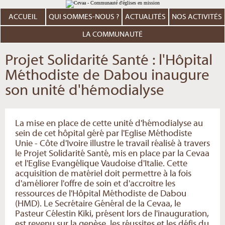
Aller
Outils
au
personnels
contenu.
ACCUEIL
QUI SOMMES-NOUS ?
ACTUALITÉS
NOS ACTIVITÉS
|
Aller
à
LA COMMUNAUTÉ
la
navigation
Projet Solidarité Santé : l'Hôpital
Méthodiste de Dabou inaugure
son unité d'hémodialyse
La mise en place de cette unité d'hémodialyse au
sein de cet hôpital géré par l'Eglise Méthodiste
Unie - Côte d'Ivoire illustre le travail réalisé à travers
le Projet Solidarité Santé, mis en place par la Cevaa
et l'Eglise Evangélique Vaudoise d'Italie. Cette
acquisition de matériel doit permettre à la fois
d'améliorer l'offre de soin et d'accroitre les
ressources de l'Hôpital Méthodiste de Dabou
(HMD). Le Secrétaire Général de la Cevaa, le
Pasteur Célestin Kiki, présent lors de l'inauguration,
est revenu sur la genèse, les réussites et les défis du