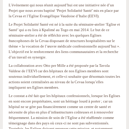
L’événement qui nous réunit aujourd’hui est une initiative née d’un
Projet que nous avons baptisé ‘Projet Solidarité Santé’ mis en place par
la Cevaa et l’Eglise Evangélique Vaudoise d’Italie (EEVI).
Le Projet Solidarité Santé est né à la suite du séminaire-atelier ‘Eglise et
Santé’ qui a eu lieu à Kpalimé au Togo en mai 2014. Le but de ce
séminaire-atelier a été de réfléchir avec les quelques Eglises
francophones de la Cevaa disposant de structures hospitalières sur le
thème « la vocation de l’œuvre médicale confessionnelle aujourd’hui ».
L’objectif est le renforcement des liens communautaires et la recherche
d’un travail en synergie.
La collaboration avec Otto per Mille a été proposée par la Tavola
Valdese de l’EEVI car des hôpitaux de nos Eglises membres sont
soutenus individuellement, et celle-ci souhaite que désormais toutes les
actions soient centralisées au niveau de la Cevaa lorsqu’elles
impliquent ses Eglises membres.
Le constat a été fait que les hôpitaux confessionnels, lorsque les Eglises
en sont encore propriétaires, sont un héritage lourd à porter ; car un
hôpital ne se gère pas financièrement comme un centre de santé et
nécessite de plus en plus d’infrastructures coûteuses et à renouveler
fréquemment. La mission de soin de l’Eglise a été réaffirmée comme
témoignage dans des pays où ceux-ci ne sont pas subventionnés.
Toutefois, les Eglises doivent repenser cette mission, et notamment