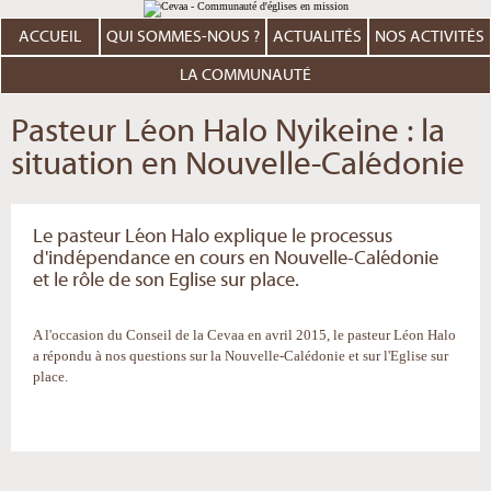
Aller
Outils
au
personnels
contenu.
ACCUEIL
QUI SOMMES-NOUS ?
ACTUALITÉS
NOS ACTIVITÉS
|
Aller
à
LA COMMUNAUTÉ
la
navigation
Pasteur Léon Halo Nyikeine : la
situation en Nouvelle-Calédonie
Le pasteur Léon Halo explique le processus
d'indépendance en cours en Nouvelle-Calédonie
et le rôle de son Eglise sur place.
A l'occasion du Conseil de la Cevaa en avril 2015, le pasteur Léon Halo
a répondu à nos questions sur la Nouvelle-Calédonie et sur l'Eglise sur
place.
Actions