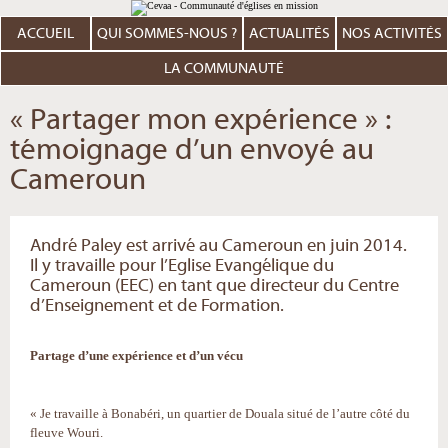
Aller
Outils
au
personnels
contenu.
ACCUEIL
QUI SOMMES-NOUS ?
ACTUALITÉS
NOS ACTIVITÉS
|
Aller
à
LA COMMUNAUTÉ
la
navigation
« Partager mon expérience » :
témoignage d’un envoyé au
Cameroun
André Paley est arrivé au Cameroun en juin 2014.
Il y travaille pour l’Eglise Evangélique du
Cameroun (EEC) en tant que directeur du Centre
d’Enseignement et de Formation.
Partage d’une expérience et d’un vécu
« Je travaille à Bonabéri, un quartier de Douala situé de l’autre côté du
fleuve Wouri.